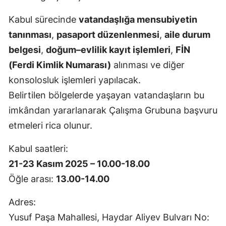
Malatya
Kabul sürecinde
vatandaşlığa mensubiyetin
tanınması
,
pasaport düzenlenmesi
,
aile durum
Manisa
belgesi
,
doğum–evlilik kayıt işlemleri
,
FİN
Kahramanmaraş
(Ferdi Kimlik Numarası)
alınması ve diğer
Mardin
konsolosluk işlemleri yapılacak.
Belirtilen bölgelerde yaşayan vatandaşların bu
Muğla
imkândan yararlanarak Çalışma Grubuna başvuru
Muş
etmeleri rica olunur.
Nevşehir
Kabul saatleri:
Niğde
21-23 Kasım 2025 – 10.00-18.00
Öğle arası:
13.00-14.00
Ordu
Rize
Adres:
Yusuf Paşa Mahallesi, Haydar Aliyev Bulvarı No:
Sakarya