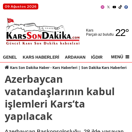
09 Ağustos 2026
Adana
22
°
Adıyaman
Kars
Parçalı az bulutlu
Afyonkarahisar
Ağrı
MENÜ
GENEL
KARS HABERLERİ
ARDAHAN
IĞDIR
AKYAKA
Amasya
Kars Son Dakika Haber - Kars Haberleri | Son Dakika Kars Haberleri
Azerbaycan
Ankara
vatandaşlarının kabul
Antalya
işlemleri Kars’ta
Artvin
yapılacak
Aydın
Balıkesir
Azerbaycan Başkonsolosluğu, 28 ilde yaşayan