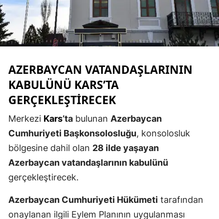
Edirne
Elazığ
Erzincan
AZERBAYCAN VATANDAŞLARININ
Erzurum
KABULÜNÜ
KARS
’TA
Eskişehir
GERÇEKLEŞTIRECEK
Gaziantep
Merkezi
Kars
’ta
bulunan
Azerbaycan
Giresun
Cumhuriyeti Başkonsolosluğu
, konsolosluk
bölgesine dahil olan
28 ilde yaşayan
Gümüşhane
Azerbaycan vatandaşlarının kabulünü
Hakkari
gerçekleştirecek.
Hatay
Azerbaycan Cumhuriyeti Hükümeti
tarafından
Isparta
onaylanan ilgili Eylem Planının uygulanması