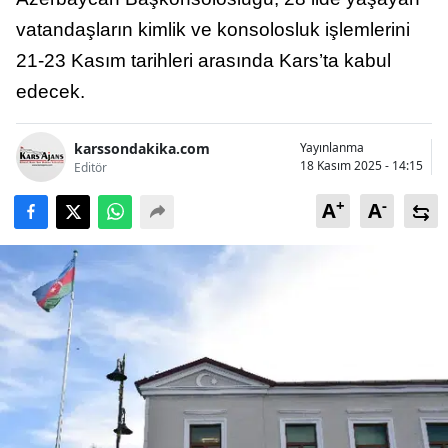
Bilecik
vatandaşların kimlik ve konsolosluk işlemlerini
21-23 Kasım tarihleri arasında Kars’ta kabul
Bingöl
edecek.
Bitlis
Bolu
karssondakika.com
Yayınlanma
18 Kasım 2025 - 14:15
Editör
Burdur
+
-
A
A
Bursa
Çanakkale
Çankırı
Çorum
Denizli
Diyarbakır