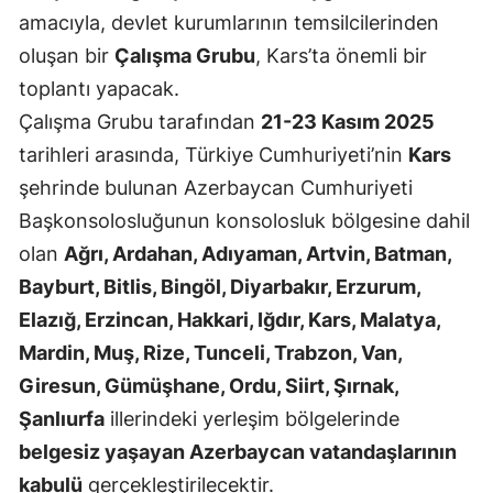
amacıyla, devlet kurumlarının temsilcilerinden
Mersin
oluşan bir
Çalışma Grubu
, Kars’ta önemli bir
İstanbul
toplantı yapacak.
İzmir
Çalışma Grubu tarafından
21-23 Kasım 2025
tarihleri arasında, Türkiye Cumhuriyeti’nin
Kars
Kars
şehrinde bulunan Azerbaycan Cumhuriyeti
Kastamonu
Başkonsolosluğunun konsolosluk bölgesine dahil
olan
Ağrı, Ardahan, Adıyaman, Artvin, Batman,
Kayseri
Bayburt, Bitlis, Bingöl, Diyarbakır, Erzurum,
Kırklareli
Elazığ, Erzincan, Hakkari, Iğdır, Kars, Malatya,
Kırşehir
Mardin, Muş, Rize, Tunceli, Trabzon, Van,
Giresun, Gümüşhane, Ordu, Siirt, Şırnak,
Kocaeli
Şanlıurfa
illerindeki yerleşim bölgelerinde
Konya
belgesiz yaşayan Azerbaycan vatandaşlarının
Kütahya
kabulü
gerçekleştirilecektir.