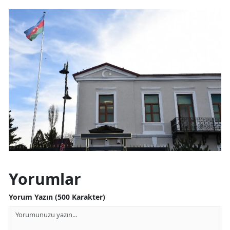
Yozgat
Zonguldak
Aksaray
Bayburt
Karaman
Kırıkkale
Batman
Şırnak
Yorumlar
Bartın
Yorum Yazın (500 Karakter)
Ardahan
Iğdır