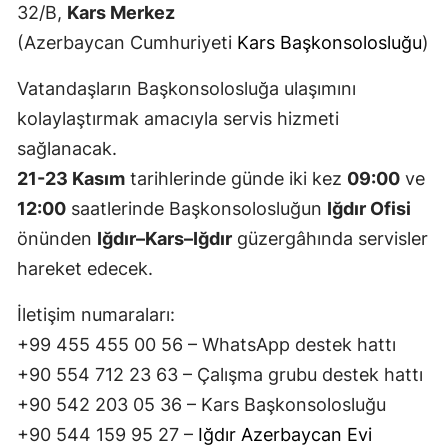
32/B,
Kars Merkez
Samsun
(Azerbaycan Cumhuriyeti
Kars Başkonsolosluğu
)
Siirt
Vatandaşların Başkonsolosluğa ulaşımını
Sinop
kolaylaştırmak amacıyla servis hizmeti
sağlanacak.
Sivas
21-23 Kasım
tarihlerinde günde iki kez
09:00
ve
Tekirdağ
12:00
saatlerinde Başkonsolosluğun
Iğdır Ofisi
önünden
Iğdır–Kars–Iğdır
güzergâhında servisler
Tokat
hareket edecek.
Trabzon
İletişim numaraları:
Tunceli
+99 455 455 00 56 – WhatsApp destek hattı
Şanlıurfa
+90 554 712 23 63 – Çalışma grubu destek hattı
Uşak
+90 542 203 05 36 – Kars Başkonsolosluğu
+90 544 159 95 27 –
Iğdır Azerbaycan Evi
Van