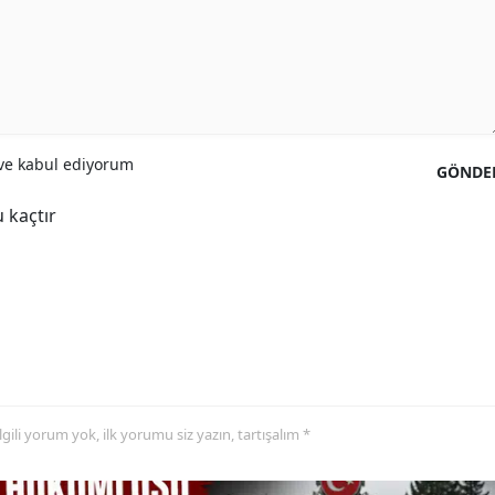
Yozgat
Zonguldak
Aksaray
e kabul ediyorum
GÖNDE
Bayburt
 kaçtır
Karaman
Kırıkkale
Batman
Şırnak
Bartın
 ilgili yorum yok, ilk yorumu siz yazın, tartışalım *
Ardahan
Iğdır