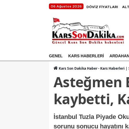
06 Ağustos 2026
DÖVİZ FİYATLARI
ALT
GENEL
KARS HABERLERİ
ARDAHA
Kars Son Dakika Haber - Kars Haberleri |
Asteğmen E
kaybetti, K
İstanbul Tuzla Piyade Ok
sorunu sonucu hayatını ka