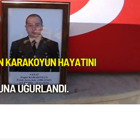
Samsun
Siirt
Sinop
Sivas
Tekirdağ
Tokat
Trabzon
Tunceli
Şanlıurfa
Uşak
Van