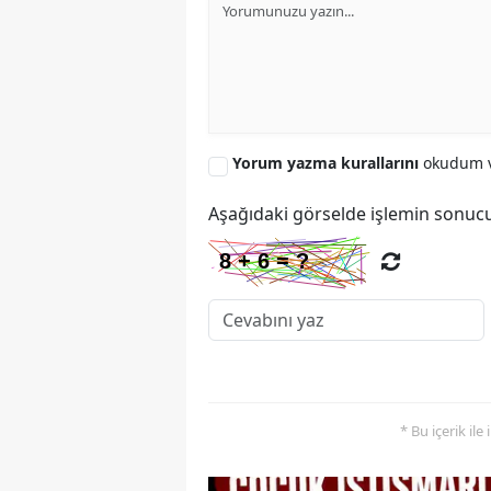
Yorum yazma kurallarını
okudum v
Aşağıdaki görselde işlemin sonucu
* Bu içerik ile