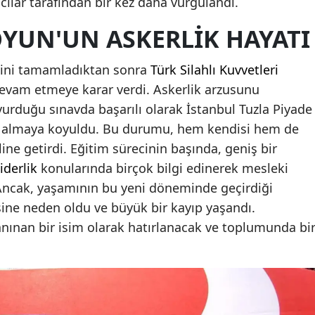
cılar tarafından bir kez daha vurgulandı.
Malatya
YUN'UN ASKERLIK HAYATI
Manisa
vini tamamladıktan sonra
Türk Silahlı Kuvvetleri
Kahramanmaraş
evam etmeye karar verdi. Askerlik arzusunu
urduğu sınavda başarılı olarak İstanbul Tuzla Piyade
Mardin
m almaya koyuldu. Bu durumu, hem kendisi hem de
Muğla
line getirdi. Eğitim sürecinin başında, geniş bir
Muş
liderlik
konularında birçok bilgi edinerek mesleki
 Ancak, yaşamının bu yeni döneminde geçirdiği
Nevşehir
ine neden oldu ve büyük bir kayıp yaşandı.
Niğde
anınan bir isim olarak hatırlanacak ve toplumunda bi
Ordu
Rize
Sakarya