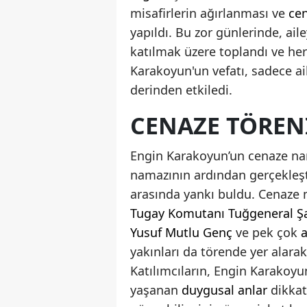
misafirlerin ağırlanması ve
ce
yapıldı. Bu zor günlerinde, ai
katılmak üzere toplandı ve he
Karakoyun'un vefatı, sadece ai
derinden etkiledi.
CENAZE TÖREN
Engin Karakoyun’un cenaze na
namazının ardından gerçekleşt
arasında yankı buldu. Cenaze 
Tugay Komutanı
Tuğgeneral Ş
Yusuf Mutlu Genç
ve pek çok
a
yakınları da törende yer alara
Katılımcıların, Engin Karakoyun
yaşanan
duygusal anlar
dikkat