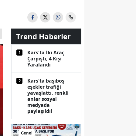
Trend Haberler
Kars'ta İki Araç
1
Çarpıştı, 4 Kişi
Yaralandı
Kars'ta başıboş
2
eşekler trafiği
yavaşlattı, renkli
anlar sosyal
medyada
paylaşıldı!
Genel