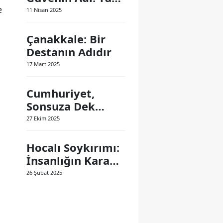
Polis Teşkilatı
e
11 Nisan 2025
Çanakkale: Bir
Destanın Adıdır
17 Mart 2025
Cumhuriyet,
Sonsuza Dek
Yaşayacak
27 Ekim 2025
Hocalı Soykırımı:
İnsanlığın Kara
Lekesi
26 Şubat 2025