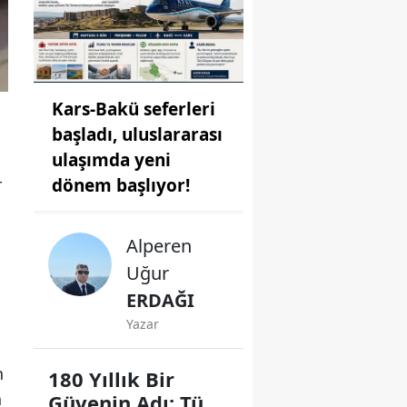
Kars-Bakü seferleri
başladı, uluslararası
ulaşımda yeni
r
dönem başlıyor!
Alperen
Uğur
ERDAĞI
Yazar
n
180 Yıllık Bir
n
Güvenin Adı: Türk