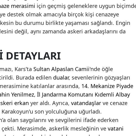
naze merasimi
için geçmiş geleneklere uygun biçimd
Mersin
leye destek olmak amacıyla birçok kişi cenazeye
İstanbul
rkesin bu durumu birlikte yaşaması sağlandı. Engin
lesini değil, aynı zamanda askeri arkadaşlarını da
İzmir
Kars
I DETAYLARI
Kastamonu
mazı, Kars’ta
Sultan Alpaslan Camii
'nde öğle
Kayseri
irildi. Burada edilen
dualar
, sevenlerinin gözyaşları
Kırklareli
merasimine katılanlar arasında,
14. Mekanize Piyade
ahin Yenilmez
,
İl Jandarma Komutanı
Kıdemli Albay
Kırşehir
skeri erkan
yer aldı. Ayrıca,
vatandaşlar
ve cenaze
Kocaeli
k Karakoyun'u son yolculuğuna uğurladı.
’a olan saygılarını ve sevgilerini ifade ederken
Konya
 çekti. Merasimde, askerlik mesleğinin ve
vatani
Kütahya