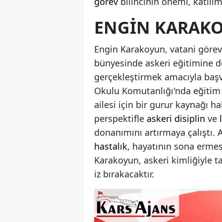
görev
bilincinin önemi, katılım
ENGIN KARAKO
Engin Karakoyun, vatani göre
bünyesinde askeri eğitimine d
gerçekleştirmek amacıyla başv
Okulu Komutanlığı'nda eğiti
ailesi için bir gurur kaynağı ha
perspektifle
askeri disiplin
ve
donanımını artırmaya çalıştı.
hastalık
, hayatının sona ermes
Karakoyun, askeri kimliğiyle t
iz bırakacaktır.