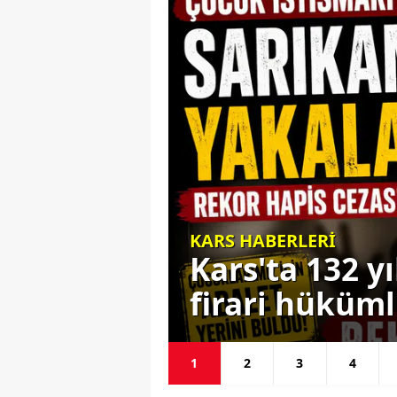
: CENK
KARS HABERLERİ
DA
Kars'ta 132 y
firari hüküm
1
2
3
4