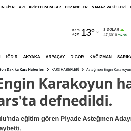
IN FİYATLARI
KRİPTO PARALAR
ECZANELER
NAMAZ VAKİTLERİ
Adana
13
°
Adıyaman
DOLAR
Kars
Açık
47,6010
%0.06
Afyonkarahisar
Ağrı
N
IĞDIR
AKYAKA
ARPAÇAY
DİGOR
KAĞIZMAN
SARIK
Amasya
KARS HABERLERİ
Asteğmen Engin Karakoyun ha
 Son Dakika Kars Haberleri
ngin Karakoyun ha
Ankara
Antalya
ars'ta defnedildi.
Artvin
Aydın
ulu'nda eğitim gören Piyade Asteğmen Aday
Balıkesir
ybetti.