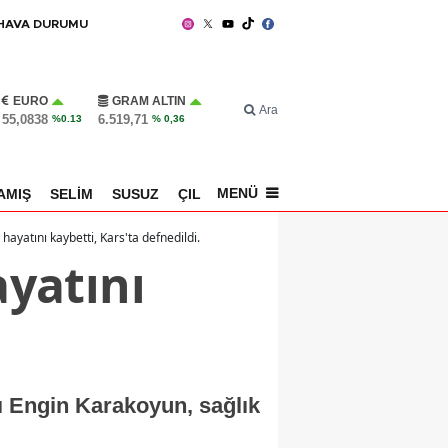
HAVA DURUMU
EURO
GRAM ALTIN
Ara
55,0838
6.519,71
%0.13
% 0,36
MENÜ
AMIŞ
SELİM
SUSUZ
ÇILDIR
SPOR
yatını kaybetti, Kars'ta defnedildi.
yatını
ı Engin Karakoyun, sağlık