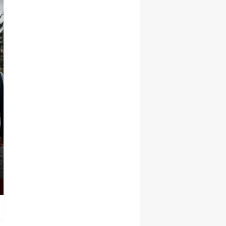
KARS HABERLERİ
CHP Kars İl Başkanlığı'
Karahan dönemi başladı
yönetim şekillenecek