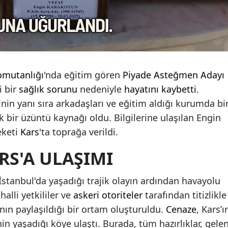
Edirne
Elazığ
Erzincan
omutanlığı
'nda eğitim gören
Piyade Asteğmen Adayı
Erzurum
i bir
sağlık sorunu
nedeniyle
hayatını kaybetti
.
Eskişehir
nin yanı sıra arkadaşları ve eğitim aldığı kurumda bi
k bir üzüntü kaynağı oldu. Bilgilerine ulaşılan Engin
Gaziantep
eketi
Kars
'ta toprağa verildi.
Giresun
RS'A ULAŞIMI
Gümüşhane
stanbul'da yaşadığı trajik olayın ardından havayolu
Hakkari
halli yetkililer ve
askeri otoriteler
tarafından titizlikle
Hatay
sının paylaşıldığı bir ortam oluşturuldu.
Cenaze
, Kars’ı
Isparta
in yaşadığı köye ulaştı. Burada, tüm hazırlıklar, gele