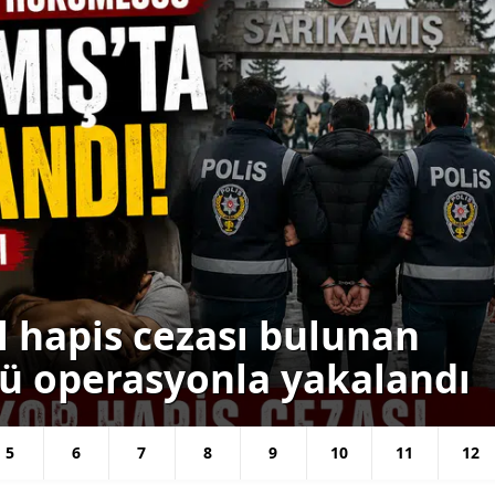
Yalova
Karabük
Kilis
Osmaniye
Düzce
ıl hapis cezası bulunan
lü operasyonla yakalandı
5
6
7
8
9
10
11
12