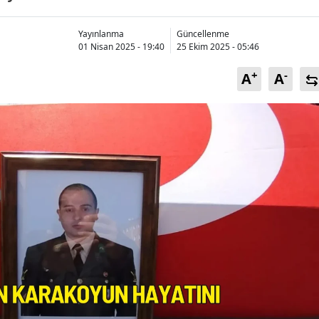
Bilecik
Yayınlanma
Güncellenme
Bingöl
01 Nisan 2025 - 19:40
25 Ekim 2025 - 05:46
Bitlis
+
-
A
A
Bolu
Burdur
Bursa
Çanakkale
Çankırı
Çorum
Denizli
Diyarbakır