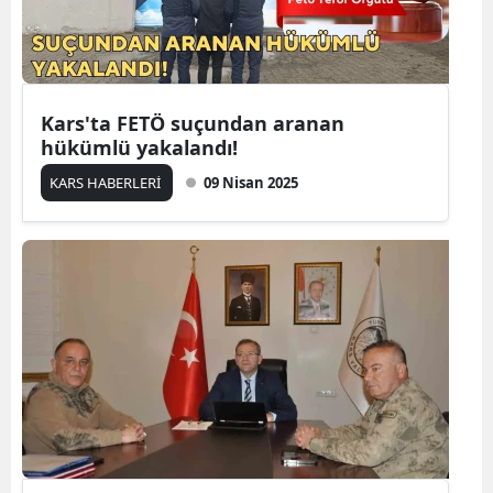
Malatya
Manisa
Kars'ta FETÖ suçundan aranan
Kahramanmaraş
hükümlü yakalandı!
Mardin
KARS HABERLERİ
09 Nisan 2025
Muğla
Muş
Nevşehir
Niğde
Ordu
Rize
Sakarya