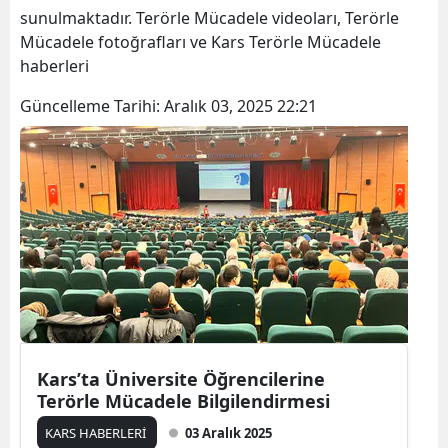
sunulmaktadır. Terörle Mücadele videoları, Terörle
Bilecik
Mücadele fotoğrafları ve Kars Terörle Mücadele
Bingöl
haberleri
Bitlis
Güncelleme Tarihi:
Aralık 03, 2025 22:21
Bolu
Burdur
Bursa
Çanakkale
Çankırı
Çorum
Kars’ta Üniversite Öğrencilerine
Denizli
Terörle Mücadele Bilgilendirmesi
Diyarbakır
KARS HABERLERİ
03 Aralık 2025