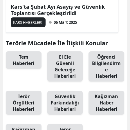
Kars'ta Şubat Ayı Asayiş ve Güvenlik
Samsun
Toplantısı Gerçekleştirildi
Siirt
KARS HABERLERİ
06 Mart 2025
Sinop
Terörle Mücadele İle İlişkili Konular
Sivas
Tem
El Ele
Öğrenci
Tekirdağ
Haberleri
Güvenli
Bilgilendirm
Tokat
Geleceğe
e
Haberleri
Haberleri
Trabzon
Tunceli
Terör
Güvenlik
Kağızman
Örgütleri
Farkındalığı
Haber
Şanlıurfa
Haberleri
Haberleri
Haberleri
Uşak
Van
Kağızman
Terör