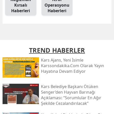
Kırsalı
Operasyonu
Yozgat
Haberleri
Haberleri
Zonguldak
Aksaray
Bayburt
TREND HABERLER
Karaman
Kars Ajans, Yeni İsimle
Kırıkkale
Karssondakika.com Olarak Yayın
Hayatına Devam Ediyor
Batman
Şırnak
Kars Belediye Başkanı Ötüken
Senger’den Hayvan Barınağı
Bartın
Açıklaması: “sorumlular En Ağır
Şekilde Cezalandırılacak”
Ardahan
Iğdır