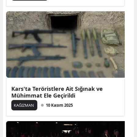
Edirne
Elazığ
Erzincan
Erzurum
Eskişehir
Gaziantep
Giresun
Kars'ta Teröristlere Ait Sığınak ve
Mühimmat Ele Geçirildi
Gümüşhane
KAĞIZMAN
10 Kasım 2025
Hakkari
Hatay
Isparta