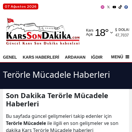
07 Ağustos 2026
Adana
18
°
Adıyaman
DOLAR
Kars
Açık
47,7037
%
Afyonkarahisar
Ağrı
MENÜ
GENEL
KARS HABERLERİ
ARDAHAN
IĞDIR
AKYAKA
Amasya
Terörle Mücadele Haberleri
Ankara
Antalya
Son Dakika Terörle Mücadele
Haberleri
Artvin
Aydın
Bu sayfada güncel gelişmeleri takip edenler için
Terörle Mücadele
ile ilgili en son gelişmeler ve son
Balıkesir
dakika Kars Terörle Mücadele haberleri