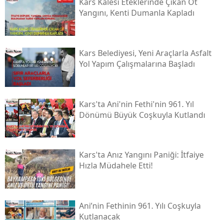
Kars Kalesi Eteklerinde Çıkan Ot
Yangını, Kenti Dumanla Kapladı
Yalova
Karabük
Kars Belediyesi, Yeni Araçlarla Asfalt
Kilis
Yol Yapım Çalışmalarına Başladı
Osmaniye
Düzce
Kars'ta Ani'nin Fethi'nin 961. Yıl
Dönümü Büyük Coşkuyla Kutlandı
Kars'ta Anız Yangını Paniği: İtfaiye
Hızla Müdahele Etti!
Ani’nin Fethinin 961. Yılı Coşkuyla
Kutlanacak