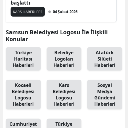
başlattı
Edirne
KARS HABERLERİ
04 Şubat 2026
Elazığ
Erzincan
Samsun Belediyesi Logosu İle İlişkili
Konular
Erzurum
Türkiye
Belediye
Atatürk
Eskişehir
Haritası
Logoları
Silüeti
Haberleri
Haberleri
Haberleri
Gaziantep
Giresun
Kocaeli
Kars
Sosyal
Gümüşhane
Belediyesi
Belediyesi
Medya
Logosu
Logosu
Gündemi
Hakkari
Haberleri
Haberleri
Haberleri
Hatay
Cumhuriyet
Türkiye
Isparta