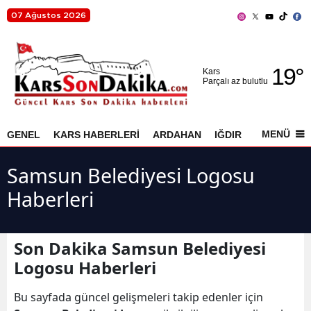
07 Ağustos 2026
Adana
19
°
Adıyaman
Kars
Parçalı az bulutlu
Afyonkarahisar
Ağrı
MENÜ
GENEL
KARS HABERLERİ
ARDAHAN
IĞDIR
AKYAKA
Amasya
Samsun Belediyesi Logosu
Ankara
Haberleri
Antalya
Artvin
Son Dakika Samsun Belediyesi
Logosu Haberleri
Aydın
Bu sayfada güncel gelişmeleri takip edenler için
Balıkesir