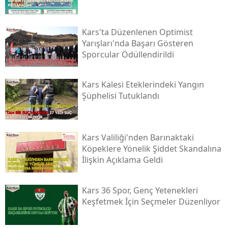
Samsun
Kars'ta Düzenlenen Optimist
Siirt
Yarışları'nda Başarı Gösteren
Sporcular Ödüllendirildi
Sinop
Sivas
Kars Kalesi Eteklerindeki Yangın
Şüphelisi Tutuklandı
Tekirdağ
Tokat
Kars Valiliği'nden Barınaktaki
Trabzon
Köpeklere Yönelik Şiddet Skandalına
İlişkin Açıklama Geldi
Tunceli
Şanlıurfa
Kars 36 Spor, Genç Yetenekleri
Keşfetmek İçin Seçmeler Düzenliyor
Uşak
Van