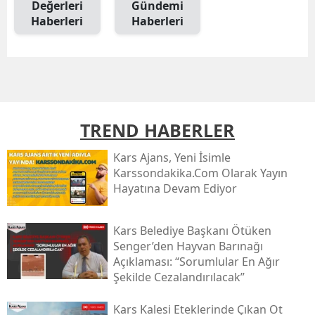
Değerleri
Gündemi
Mersin
Haberleri
Haberleri
İstanbul
İzmir
Kars
TREND HABERLER
Kastamonu
Kars Ajans, Yeni İsimle
Kayseri
Karssondakika.com Olarak Yayın
Hayatına Devam Ediyor
Kırklareli
Kırşehir
Kars Belediye Başkanı Ötüken
Senger’den Hayvan Barınağı
Kocaeli
Açıklaması: “sorumlular En Ağır
Şekilde Cezalandırılacak”
Konya
Kütahya
Kars Kalesi Eteklerinde Çıkan Ot