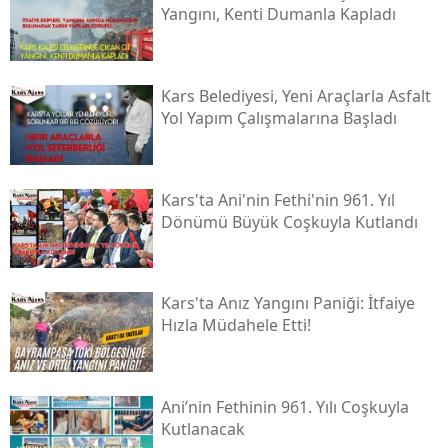
Yangını, Kenti Dumanla Kapladı
Malatya
Manisa
Kars Belediyesi, Yeni Araçlarla Asfalt
Kahramanmaraş
Yol Yapım Çalışmalarına Başladı
Mardin
Muğla
Kars'ta Ani'nin Fethi'nin 961. Yıl
Dönümü Büyük Coşkuyla Kutlandı
Muş
Nevşehir
Kars'ta Anız Yangını Paniği: İtfaiye
Niğde
Hızla Müdahele Etti!
Ordu
Rize
Ani’nin Fethinin 961. Yılı Coşkuyla
Kutlanacak
Sakarya