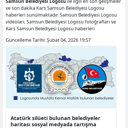
Samsun Belediyesi Logosu
ile ilgili en son gelişmeler
Bilecik
ve son dakika Kars Samsun Belediyesi Logosu
haberleri sunulmaktadır. Samsun Belediyesi Logosu
Bingöl
videoları, Samsun Belediyesi Logosu fotoğrafları ve
Kars Samsun Belediyesi Logosu haberleri
Bitlis
Güncelleme Tarihi:
Şubat 04, 2026 19:57
Bolu
Burdur
Bursa
Çanakkale
Çankırı
Çorum
Denizli
Atatürk silüeti bulunan belediyeler
Diyarbakır
haritası sosyal medyada tartışma