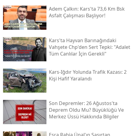
Adem Çalkın: Kars'ta 73,6 Km Bsk
Yozgat
Asfalt Çalışması Başlıyor!
Zonguldak
Aksaray
Kars'ta Hayvan Barınağındaki
Vahşete Chp'den Sert Tepki: "adalet
Bayburt
Tüm Canlılar İçin Gerekli"
Karaman
Kars-Iğdır Yolunda Trafik Kazası: 2
Kırıkkale
Kişi Hafif Yaralandı
Batman
Şırnak
Son Depremler: 26 Ağustos'ta
Deprem Oldu Mu? Büyüklüğü Ve
Bartın
Merkez Üssü Hakkında Bilgiler
Ardahan
Esra Rabia Ünal'ın Şaşırtan
Iğdır