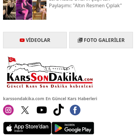
Paylaşımı: "altın Resmen Çıplak"
Yalova
Karabük
Kilis
VIDEOLAR
FOTO GALERILER
Osmaniye
Düzce
karssondakika.com En Güncel Kars Haberleri