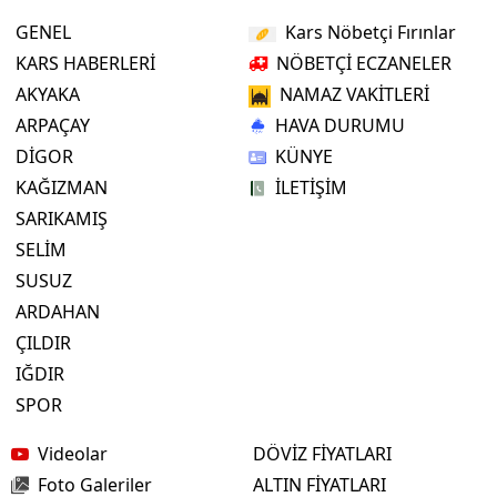
GENEL
Kars Nöbetçi Fırınlar
KARS HABERLERİ
NÖBETÇİ ECZANELER
AKYAKA
NAMAZ VAKİTLERİ
ARPAÇAY
HAVA DURUMU
DİGOR
KÜNYE
KAĞIZMAN
İLETİŞİM
SARIKAMIŞ
SELİM
SUSUZ
ARDAHAN
ÇILDIR
IĞDIR
SPOR
Videolar
DÖVİZ FİYATLARI
Foto Galeriler
ALTIN FİYATLARI