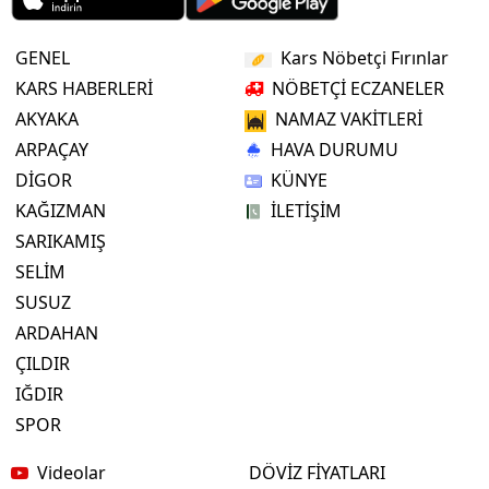
GENEL
Kars Nöbetçi Fırınlar
KARS HABERLERİ
NÖBETÇİ ECZANELER
AKYAKA
NAMAZ VAKİTLERİ
ARPAÇAY
HAVA DURUMU
DİGOR
KÜNYE
KAĞIZMAN
İLETİŞİM
SARIKAMIŞ
SELİM
SUSUZ
ARDAHAN
ÇILDIR
IĞDIR
SPOR
Videolar
DÖVİZ FİYATLARI