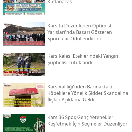
Kutlanacak
Samsun
Siirt
Kars'ta Düzenlenen Optimist
Yarışları'nda Başarı Gösteren
Sinop
Sporcular Ödüllendirildi
Sivas
Kars Kalesi Eteklerindeki Yangın
Tekirdağ
Şüphelisi Tutuklandı
Tokat
Trabzon
Kars Valiliği'nden Barınaktaki
Köpeklere Yönelik Şiddet Skandalına
Tunceli
İlişkin Açıklama Geldi
Şanlıurfa
Kars 36 Spor, Genç Yetenekleri
Uşak
Keşfetmek İçin Seçmeler Düzenliyor
Van