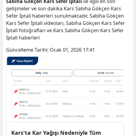
Sabiha Gökçen Kars Sefer İptali
ile ilgili en son
Bilecik
gelişmeler ve son dakika Kars Sabiha Gökçen Kars
Sefer İptali haberleri sunulmaktadır. Sabiha Gökçen
Bingöl
Kars Sefer İptali videoları, Sabiha Gökçen Kars Sefer
İptali fotoğrafları ve Kars Sabiha Gökçen Kars Sefer
Bitlis
İptali haberleri
Bolu
Güncelleme Tarihi:
Ocak 01, 2026 17:41
Burdur
Bursa
Çanakkale
Çankırı
Çorum
Denizli
Diyarbakır
Kars'ta Kar Yağışı Nedeniyle Tüm