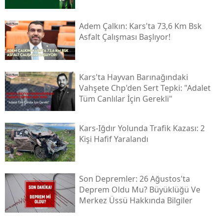
Yozgat
Adem Çalkın: Kars'ta 73,6 Km Bsk
Asfalt Çalışması Başlıyor!
Zonguldak
Aksaray
Kars'ta Hayvan Barınağındaki
Bayburt
Vahşete Chp'den Sert Tepki: "adalet
Tüm Canlılar İçin Gerekli"
Karaman
Kırıkkale
Kars-Iğdır Yolunda Trafik Kazası: 2
Kişi Hafif Yaralandı
Batman
Şırnak
Son Depremler: 26 Ağustos'ta
Bartın
Deprem Oldu Mu? Büyüklüğü Ve
Ardahan
Merkez Üssü Hakkında Bilgiler
Iğdır