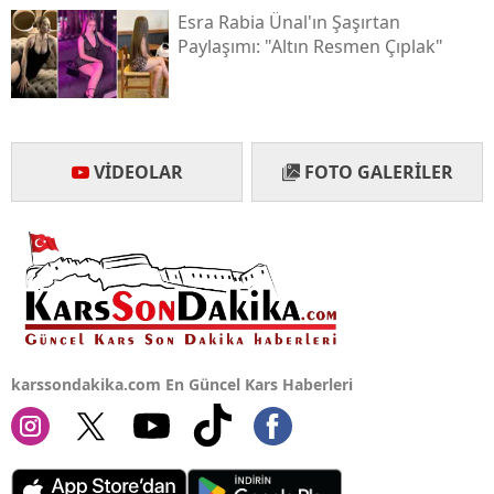
Esra Rabia Ünal'ın Şaşırtan
Yalova
Paylaşımı: "altın Resmen Çıplak"
Karabük
Kilis
VIDEOLAR
FOTO GALERILER
Osmaniye
Düzce
karssondakika.com En Güncel Kars Haberleri