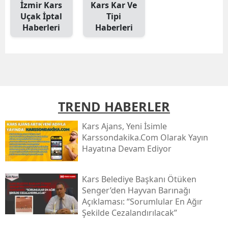
İzmir Kars
Kars Kar Ve
Mersin
Uçak İptal
Tipi
Haberleri
Haberleri
İstanbul
İzmir
Kars
Kastamonu
TREND HABERLER
Kayseri
Kars Ajans, Yeni İsimle
Karssondakika.com Olarak Yayın
Kırklareli
Hayatına Devam Ediyor
Kırşehir
Kars Belediye Başkanı Ötüken
Kocaeli
Senger’den Hayvan Barınağı
Açıklaması: “sorumlular En Ağır
Konya
Şekilde Cezalandırılacak”
Kütahya