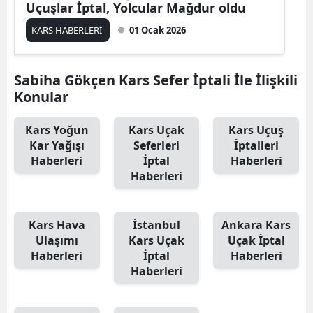
Uçuşlar İptal, Yolcular Mağdur oldu
Edirne
KARS HABERLERİ
01 Ocak 2026
Elazığ
Erzincan
Sabiha Gökçen Kars Sefer İptali İle İlişkili
Konular
Erzurum
Kars Yoğun
Kars Uçak
Kars Uçuş
Eskişehir
Kar Yağışı
Seferleri
İptalleri
Haberleri
İptal
Haberleri
Gaziantep
Haberleri
Giresun
Gümüşhane
Kars Hava
İstanbul
Ankara Kars
Ulaşımı
Kars Uçak
Uçak İptal
Hakkari
Haberleri
İptal
Haberleri
Haberleri
Hatay
Isparta