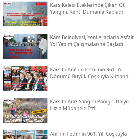
Kars Kalesi Eteklerinde Çıkan Ot
Malatya
Yangını, Kenti Dumanla Kapladı
Manisa
Kahramanmaraş
Kars Belediyesi, Yeni Araçlarla Asfalt
Yol Yapım Çalışmalarına Başladı
Mardin
Muğla
Kars'ta Ani'nin Fethi'nin 961. Yıl
Muş
Dönümü Büyük Coşkuyla Kutlandı
Nevşehir
Niğde
Kars'ta Anız Yangını Paniği: İtfaiye
Hızla Müdahele Etti!
Ordu
Rize
Ani’nin Fethinin 961. Yılı Coşkuyla
Sakarya