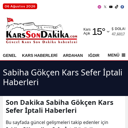
06 Ağustos 2026
Adana
15
°
Adıyaman
DOLAR
Kars
Açık
47,6017
%
Afyonkarahisar
Ağrı
MENÜ
GENEL
KARS HABERLERİ
ARDAHAN
IĞDIR
AKYAKA
Amasya
Sabiha Gökçen Kars Sefer İptali
Ankara
Haberleri
Antalya
Artvin
Son Dakika Sabiha Gökçen Kars
Sefer İptali Haberleri
Aydın
Bu sayfada güncel gelişmeleri takip edenler için
Balıkesir