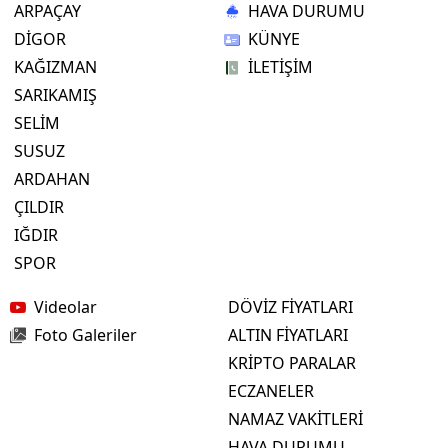
ARPAÇAY
HAVA DURUMU
DİGOR
KÜNYE
KAĞIZMAN
İLETİŞİM
SARIKAMIŞ
SELİM
SUSUZ
ARDAHAN
ÇILDIR
IĞDIR
SPOR
Videolar
DÖVİZ FİYATLARI
Foto Galeriler
ALTIN FİYATLARI
KRİPTO PARALAR
ECZANELER
NAMAZ VAKİTLERİ
HAVA DURUMU