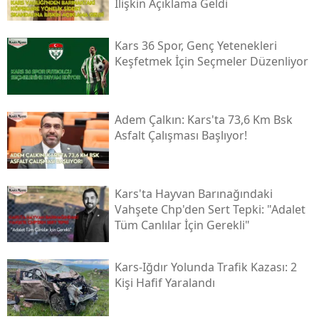
İlişkin Açıklama Geldi
Samsun
Kars 36 Spor, Genç Yetenekleri
Siirt
Keşfetmek İçin Seçmeler Düzenliyor
Sinop
Sivas
Adem Çalkın: Kars'ta 73,6 Km Bsk
Asfalt Çalışması Başlıyor!
Tekirdağ
Tokat
Kars'ta Hayvan Barınağındaki
Trabzon
Vahşete Chp'den Sert Tepki: "adalet
Tüm Canlılar İçin Gerekli"
Tunceli
Şanlıurfa
Kars-Iğdır Yolunda Trafik Kazası: 2
Kişi Hafif Yaralandı
Uşak
Van