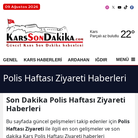
09 Ağustos 2026
Adana
22
°
Adıyaman
Kars
Parçalı az bulutlu
Afyonkarahisar
Ağrı
MENÜ
GENEL
KARS HABERLERİ
ARDAHAN
IĞDIR
AKYAKA
Amasya
Polis Haftası Ziyareti Haberleri
Ankara
Antalya
Son Dakika Polis Haftası Ziyareti
Haberleri
Artvin
Aydın
Bu sayfada güncel gelişmeleri takip edenler için
Polis
Haftası Ziyareti
ile ilgili en son gelişmeler ve son
Balıkesir
dakika Kars Polis Haftası Ziyareti haberleri