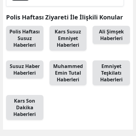
Edirne
Polis Haftası Ziyareti İle İlişkili Konular
Elazığ
Polis Haftası
Kars Susuz
Ali Şimşek
Erzincan
Susuz
Emniyet
Haberleri
Haberleri
Haberleri
Erzurum
Eskişehir
Susuz Haber
Muhammed
Emniyet
Gaziantep
Haberleri
Emin Tutal
Teşkilatı
Haberleri
Haberleri
Giresun
Gümüşhane
Kars Son
Hakkari
Dakika
Haberleri
Hatay
Isparta