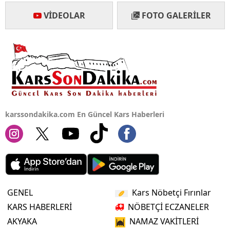
VIDEOLAR
FOTO GALERILER
Yalova
Karabük
Kilis
Osmaniye
Düzce
karssondakika.com En Güncel Kars Haberleri
GENEL
Kars Nöbetçi Fırınlar
KARS HABERLERİ
NÖBETÇİ ECZANELER
AKYAKA
NAMAZ VAKİTLERİ