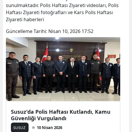
sunulmaktadır. Polis Haftası Ziyareti videoları, Polis
Bilecik
Haftası Ziyareti fotoğrafları ve Kars Polis Haftası
Bingöl
Ziyareti haberleri
Bitlis
Güncelleme Tarihi:
Nisan 10, 2026 17:52
Bolu
Burdur
Bursa
Çanakkale
Çankırı
Çorum
Susuz'da Polis Haftası Kutlandı, Kamu
Denizli
Güvenliği Vurgulandı
Diyarbakır
SUSUZ
10 Nisan 2026