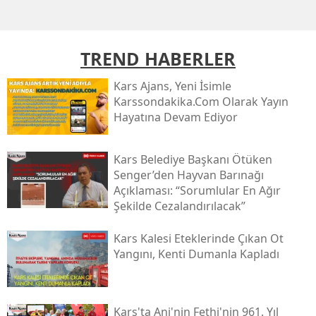
Mersin
İstanbul
TREND HABERLER
İzmir
Kars Ajans, Yeni İsimle
Karssondakika.com Olarak Yayın
Kars
Hayatına Devam Ediyor
Kastamonu
Kars Belediye Başkanı Ötüken
Kayseri
Senger’den Hayvan Barınağı
Açıklaması: “sorumlular En Ağır
Kırklareli
Şekilde Cezalandırılacak”
Kırşehir
Kars Kalesi Eteklerinde Çıkan Ot
Kocaeli
Yangını, Kenti Dumanla Kapladı
Konya
Kütahya
Kars'ta Ani'nin Fethi'nin 961. Yıl