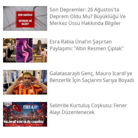
Son Depremler: 26 Ağustos'ta
Yozgat
Deprem Oldu Mu? Büyüklüğü Ve
Merkez Üssü Hakkında Bilgiler
Zonguldak
Aksaray
Esra Rabia Ünal'ın Şaşırtan
Paylaşımı: "altın Resmen Çıplak"
Bayburt
Karaman
Galatasaraylı Genç, Mauro Icardi'ye
Kırıkkale
Benzerlik İçin Saçlarını Sarıya Boyadı
Batman
Şırnak
Selim’de Kurtuluş Coşkusu: Fener
Alayı Düzenlenecek
Bartın
Ardahan
Iğdır