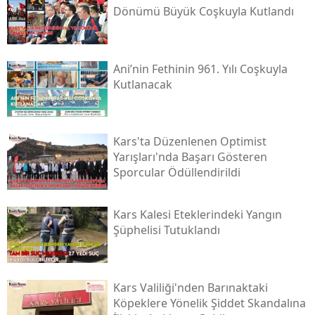
Dönümü Büyük Coşkuyla Kutlandı
Malatya
Manisa
Ani’nin Fethinin 961. Yılı Coşkuyla
Kahramanmaraş
Kutlanacak
Mardin
Muğla
Kars'ta Düzenlenen Optimist
Yarışları'nda Başarı Gösteren
Muş
Sporcular Ödüllendirildi
Nevşehir
Kars Kalesi Eteklerindeki Yangın
Niğde
Şüphelisi Tutuklandı
Ordu
Rize
Kars Valiliği'nden Barınaktaki
Köpeklere Yönelik Şiddet Skandalına
Sakarya