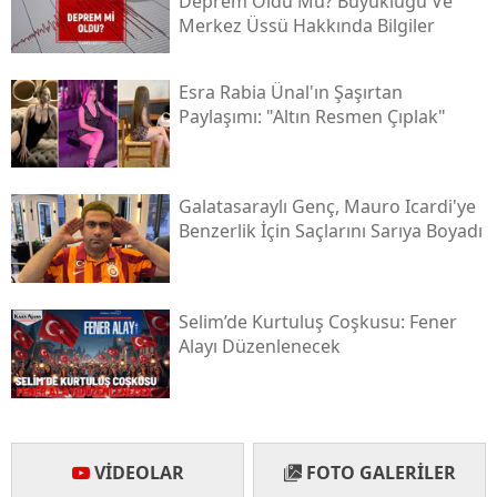
Deprem Oldu Mu? Büyüklüğü Ve
Merkez Üssü Hakkında Bilgiler
Yozgat
Zonguldak
Esra Rabia Ünal'ın Şaşırtan
Paylaşımı: "altın Resmen Çıplak"
Aksaray
Bayburt
Galatasaraylı Genç, Mauro Icardi'ye
Karaman
Benzerlik İçin Saçlarını Sarıya Boyadı
Kırıkkale
Batman
Selim’de Kurtuluş Coşkusu: Fener
Alayı Düzenlenecek
Şırnak
Bartın
Ardahan
VIDEOLAR
FOTO GALERILER
Iğdır