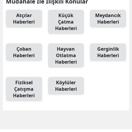
Müdahale İle İlişkili Konular
Edirne
Atçılar
Küçük
Meydancık
Elazığ
Haberleri
Çatma
Haberleri
Haberleri
Erzincan
Erzurum
Çoban
Hayvan
Gerginlik
Haberleri
Otlatma
Haberleri
Eskişehir
Haberleri
Gaziantep
Giresun
Fiziksel
Köylüler
Çatışma
Haberleri
Gümüşhane
Haberleri
Hakkari
Hatay
Isparta