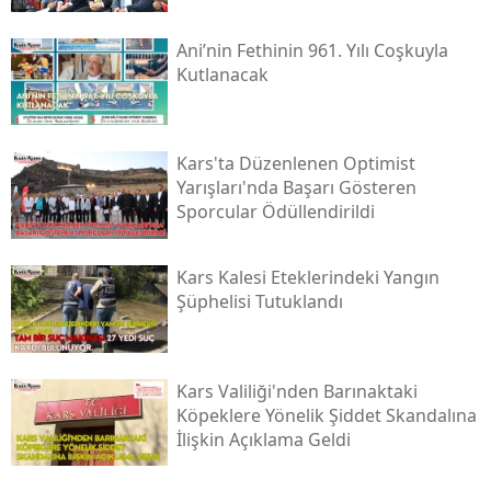
Malatya
Ani’nin Fethinin 961. Yılı Coşkuyla
Kutlanacak
Manisa
Kahramanmaraş
Kars'ta Düzenlenen Optimist
Mardin
Yarışları'nda Başarı Gösteren
Sporcular Ödüllendirildi
Muğla
Muş
Kars Kalesi Eteklerindeki Yangın
Şüphelisi Tutuklandı
Nevşehir
Niğde
Kars Valiliği'nden Barınaktaki
Ordu
Köpeklere Yönelik Şiddet Skandalına
İlişkin Açıklama Geldi
Rize
Sakarya