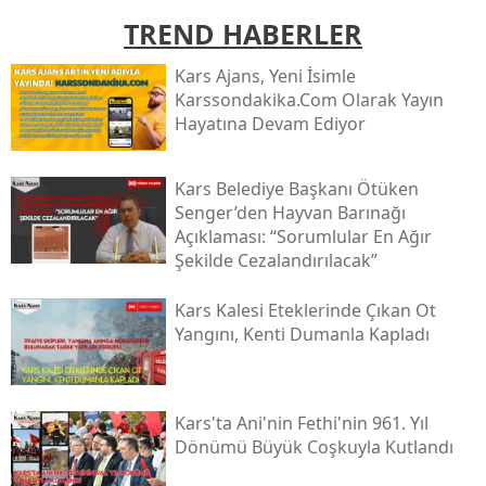
TREND HABERLER
Mersin
İstanbul
Kars Ajans, Yeni İsimle
Karssondakika.com Olarak Yayın
İzmir
Hayatına Devam Ediyor
Kars
Kars Belediye Başkanı Ötüken
Kastamonu
Senger’den Hayvan Barınağı
Açıklaması: “sorumlular En Ağır
Kayseri
Şekilde Cezalandırılacak”
Kırklareli
Kars Kalesi Eteklerinde Çıkan Ot
Yangını, Kenti Dumanla Kapladı
Kırşehir
Kocaeli
Kars'ta Ani'nin Fethi'nin 961. Yıl
Konya
Dönümü Büyük Coşkuyla Kutlandı
Kütahya