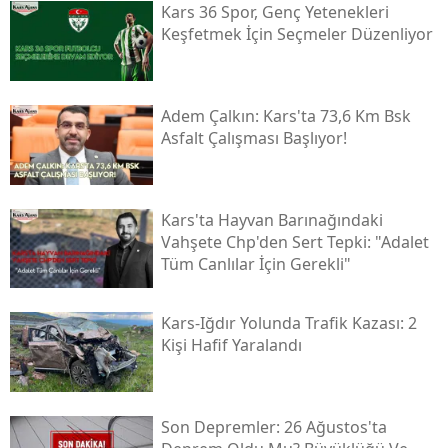
Kars 36 Spor, Genç Yetenekleri
Keşfetmek İçin Seçmeler Düzenliyor
Samsun
Siirt
Adem Çalkın: Kars'ta 73,6 Km Bsk
Sinop
Asfalt Çalışması Başlıyor!
Sivas
Tekirdağ
Kars'ta Hayvan Barınağındaki
Tokat
Vahşete Chp'den Sert Tepki: "adalet
Tüm Canlılar İçin Gerekli"
Trabzon
Tunceli
Kars-Iğdır Yolunda Trafik Kazası: 2
Kişi Hafif Yaralandı
Şanlıurfa
Uşak
Son Depremler: 26 Ağustos'ta
Van