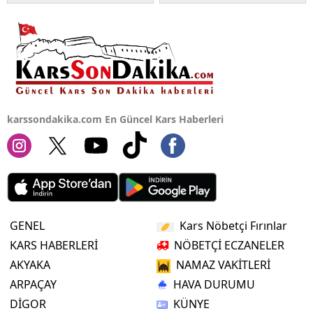
Yalova
Karabük
Kilis
Osmaniye
karssondakika.com En Güncel Kars Haberleri
Düzce
GENEL
Kars Nöbetçi Fırınlar
KARS HABERLERİ
NÖBETÇİ ECZANELER
AKYAKA
NAMAZ VAKİTLERİ
ARPAÇAY
HAVA DURUMU
DİGOR
KÜNYE