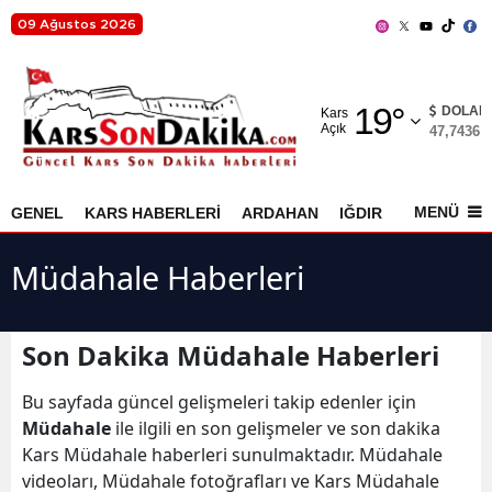
09 Ağustos 2026
Adana
19
°
Adıyaman
DOLAR
Kars
Açık
47,7436
%
Afyonkarahisar
Ağrı
MENÜ
GENEL
KARS HABERLERİ
ARDAHAN
IĞDIR
AKYAKA
Amasya
Müdahale Haberleri
Ankara
Antalya
Son Dakika Müdahale Haberleri
Artvin
Bu sayfada güncel gelişmeleri takip edenler için
Aydın
Müdahale
ile ilgili en son gelişmeler ve son dakika
Kars Müdahale haberleri sunulmaktadır. Müdahale
Balıkesir
videoları, Müdahale fotoğrafları ve Kars Müdahale