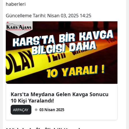
haberleri
Bilecik
Güncelleme Tarihi:
Nisan 03, 2025 14:25
Bingöl
Bitlis
Bolu
Burdur
Bursa
Çanakkale
Çankırı
Kars'ta Meydana Gelen Kavga Sonucu
10 Kişi Yaralandı!
Çorum
ARPAÇAY
03 Nisan 2025
Denizli
Diyarbakır