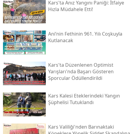
Kars'ta Anız Yangını Paniği: İtfaiye
Hızla Müdahele Etti!
Samsun
Siirt
Ani’nin Fethinin 961. Yılı Coşkuyla
Sinop
Kutlanacak
Sivas
Tekirdağ
Kars'ta Düzenlenen Optimist
Yarışları'nda Başarı Gösteren
Tokat
Sporcular Ödüllendirildi
Trabzon
Kars Kalesi Eteklerindeki Yangın
Tunceli
Şüphelisi Tutuklandı
Şanlıurfa
Uşak
Kars Valiliği'nden Barınaktaki
Van
Köpeklere Yönelik Şiddet Skandalına