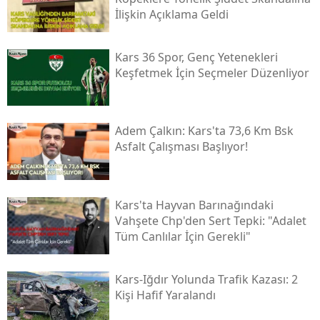
İlişkin Açıklama Geldi
Yozgat
Zonguldak
Kars 36 Spor, Genç Yetenekleri
Keşfetmek İçin Seçmeler Düzenliyor
Aksaray
Bayburt
Adem Çalkın: Kars'ta 73,6 Km Bsk
Karaman
Asfalt Çalışması Başlıyor!
Kırıkkale
Batman
Kars'ta Hayvan Barınağındaki
Vahşete Chp'den Sert Tepki: "adalet
Şırnak
Tüm Canlılar İçin Gerekli"
Bartın
Kars-Iğdır Yolunda Trafik Kazası: 2
Ardahan
Kişi Hafif Yaralandı
Iğdır