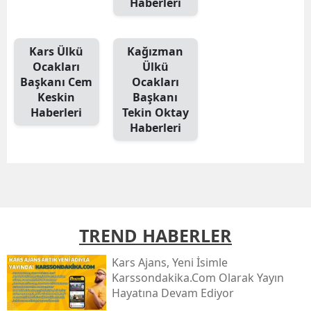
Haberleri
Mersin
İstanbul
Kars Ülkü
Kağızman
Ocakları
Ülkü
İzmir
Başkanı Cem
Ocakları
Keskin
Başkanı
Kars
Haberleri
Tekin Oktay
Haberleri
Kastamonu
Kayseri
Kırklareli
Kırşehir
TREND HABERLER
Kocaeli
Kars Ajans, Yeni İsimle
Konya
Karssondakika.com Olarak Yayın
Hayatına Devam Ediyor
Kütahya