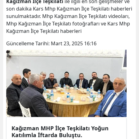
Kağızman İlçe Teşkilatı
ile ilgili en son gelişmeler ve
Bilecik
son dakika Kars Mhp Kağızman İlçe Teşkilatı haberleri
sunulmaktadır. Mhp Kağızman İlçe Teşkilatı videoları,
Bingöl
Mhp Kağızman İlçe Teşkilatı fotoğrafları ve Kars Mhp
Kağızman İlçe Teşkilatı haberleri
Bitlis
Güncelleme Tarihi:
Mart 23, 2025 16:16
Bolu
Burdur
Bursa
Çanakkale
Çankırı
Çorum
Denizli
Kağızman MHP İlçe Teşkilatı Yoğun
Diyarbakır
Katılımla İftarda Buluştu.