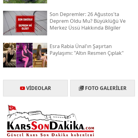
Yalova
Son Depremler: 26 Ağustos'ta
Deprem Oldu Mu? Büyüklüğü Ve
Karabük
Merkez Üssü Hakkında Bilgiler
Kilis
Esra Rabia Ünal'ın Şaşırtan
Osmaniye
Paylaşımı: "altın Resmen Çıplak"
Düzce
VIDEOLAR
FOTO GALERILER