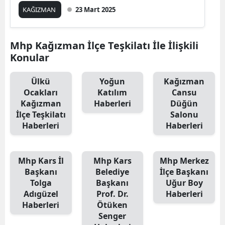
KAĞIZMAN
23 Mart 2025
Edirne
Elazığ
Mhp Kağızman İlçe Teşkilatı İle İlişkili
Erzincan
Konular
Erzurum
Ülkü
Yoğun
Kağızman
Ocakları
Katılım
Cansu
Eskişehir
Kağızman
Haberleri
Düğün
İlçe Teşkilatı
Salonu
Gaziantep
Haberleri
Haberleri
Giresun
Gümüşhane
Mhp Kars İl
Mhp Kars
Mhp Merkez
Başkanı
Belediye
İlçe Başkanı
Hakkari
Tolga
Başkanı
Uğur Boy
Adıgüzel
Prof. Dr.
Haberleri
Hatay
Haberleri
Ötüken
Senger
Isparta