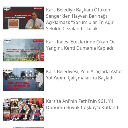
Malatya
Kars Belediye Başkanı Ötüken
Senger’den Hayvan Barınağı
Manisa
Açıklaması: “sorumlular En Ağır
Şekilde Cezalandırılacak”
Kahramanmaraş
Kars Kalesi Eteklerinde Çıkan Ot
Mardin
Yangını, Kenti Dumanla Kapladı
Muğla
Muş
Kars Belediyesi, Yeni Araçlarla Asfalt
Yol Yapım Çalışmalarına Başladı
Nevşehir
Niğde
Kars'ta Ani'nin Fethi'nin 961. Yıl
Ordu
Dönümü Büyük Coşkuyla Kutlandı
Rize
Sakarya