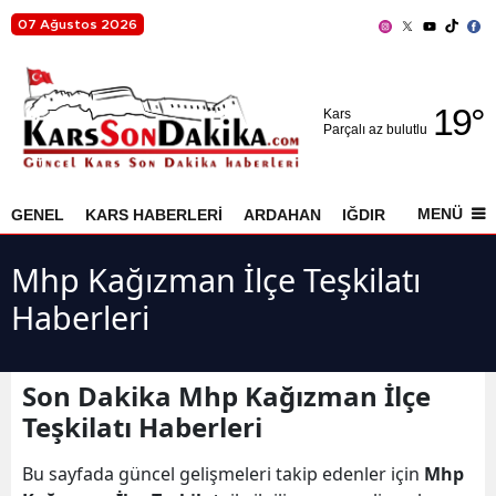
07 Ağustos 2026
Adana
19
°
Adıyaman
Kars
Parçalı az bulutlu
Afyonkarahisar
Ağrı
MENÜ
GENEL
KARS HABERLERİ
ARDAHAN
IĞDIR
AKYAKA
Amasya
Mhp Kağızman İlçe Teşkilatı
Ankara
Haberleri
Antalya
Artvin
Son Dakika Mhp Kağızman İlçe
Teşkilatı Haberleri
Aydın
Bu sayfada güncel gelişmeleri takip edenler için
Mhp
Balıkesir