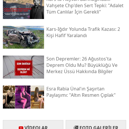
Vahşete Chp'den Sert Tepki: "adalet
Yozgat
Tüm Canlılar İçin Gerekli"
Zonguldak
Kars-Iğdır Yolunda Trafik Kazası: 2
Aksaray
Kişi Hafif Yaralandı
Bayburt
Karaman
Son Depremler: 26 Ağustos'ta
Deprem Oldu Mu? Büyüklüğü Ve
Kırıkkale
Merkez Üssü Hakkında Bilgiler
Batman
Esra Rabia Ünal'ın Şaşırtan
Şırnak
Paylaşımı: "altın Resmen Çıplak"
Bartın
Ardahan
VIDEOLAR
FOTO GALERILER
Iğdır