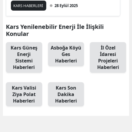
KARS HABERLERİ
28 Eylül 2025
Edirne
Elazığ
Kars Yenilenebilir Enerji İle İlişkili
Erzincan
Konular
Erzurum
Kars Güneş
Asboğa Köyü
İl Özel
Enerji
Ges
İdaresi
Eskişehir
Sistemi
Haberleri
Projeleri
Haberleri
Haberleri
Gaziantep
Giresun
Kars Valisi
Kars Son
Gümüşhane
Ziya Polat
Dakika
Haberleri
Haberleri
Hakkari
Hatay
Isparta