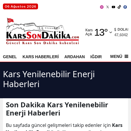
06 Ağustos 2026
Adana
13
°
Adıyaman
DOLAR
Kars
Açık
47,6042
%
Afyonkarahisar
Ağrı
MENÜ
GENEL
KARS HABERLERİ
ARDAHAN
IĞDIR
AKYAKA
Amasya
Kars Yenilenebilir Enerji
Ankara
Haberleri
Antalya
Artvin
Son Dakika Kars Yenilenebilir
Enerji Haberleri
Aydın
Bu sayfada güncel gelişmeleri takip edenler için
Kars
Balıkesir