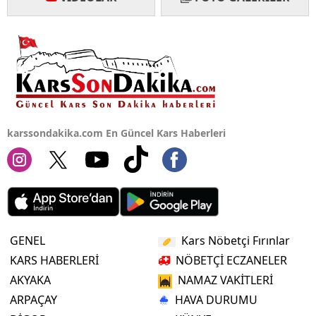
Yalova
Karabük
Kilis
Osmaniye
karssondakika.com En Güncel Kars Haberleri
Düzce
GENEL
Kars Nöbetçi Fırınlar
KARS HABERLERİ
NÖBETÇİ ECZANELER
AKYAKA
NAMAZ VAKİTLERİ
ARPAÇAY
HAVA DURUMU