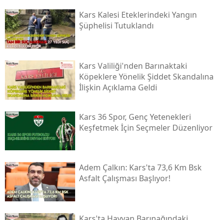
Kars Kalesi Eteklerindeki Yangın
Samsun
Şüphelisi Tutuklandı
Siirt
Sinop
Kars Valiliği'nden Barınaktaki
Köpeklere Yönelik Şiddet Skandalına
Sivas
İlişkin Açıklama Geldi
Tekirdağ
Kars 36 Spor, Genç Yetenekleri
Tokat
Keşfetmek İçin Seçmeler Düzenliyor
Trabzon
Tunceli
Adem Çalkın: Kars'ta 73,6 Km Bsk
Şanlıurfa
Asfalt Çalışması Başlıyor!
Uşak
Kars'ta Hayvan Barınağındaki
Van