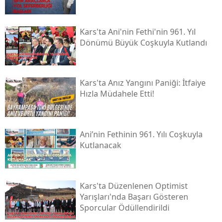
Malatya
Kars'ta Ani'nin Fethi'nin 961. Yıl
Manisa
Dönümü Büyük Coşkuyla Kutlandı
Kahramanmaraş
Mardin
Kars'ta Anız Yangını Paniği: İtfaiye
Hızla Müdahele Etti!
Muğla
Muş
Ani’nin Fethinin 961. Yılı Coşkuyla
Nevşehir
Kutlanacak
Niğde
Ordu
Kars'ta Düzenlenen Optimist
Yarışları'nda Başarı Gösteren
Rize
Sporcular Ödüllendirildi
Sakarya