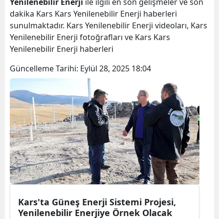
Yenilenebilir Enerji
ile ilgili en son gelişmeler ve son
Bilecik
dakika Kars Kars Yenilenebilir Enerji haberleri
sunulmaktadır. Kars Yenilenebilir Enerji videoları, Kars
Bingöl
Yenilenebilir Enerji fotoğrafları ve Kars Kars
Yenilenebilir Enerji haberleri
Bitlis
Güncelleme Tarihi:
Eylül 28, 2025 18:04
Bolu
Burdur
Bursa
Çanakkale
Çankırı
Çorum
Denizli
Kars'ta Güneş Enerji Sistemi Projesi,
Diyarbakır
Yenilenebilir Enerjiye Örnek Olacak