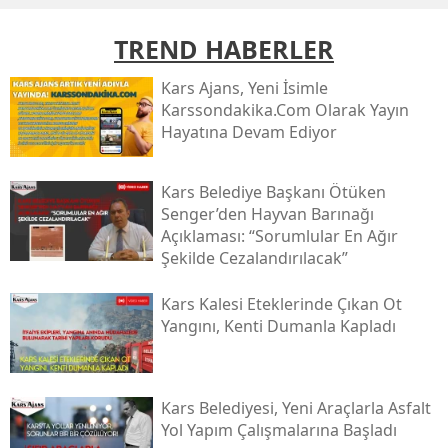
Mersin
TREND HABERLER
İstanbul
Kars Ajans, Yeni İsimle
Karssondakika.com Olarak Yayın
İzmir
Hayatına Devam Ediyor
Kars
Kars Belediye Başkanı Ötüken
Kastamonu
Senger’den Hayvan Barınağı
Kayseri
Açıklaması: “sorumlular En Ağır
Şekilde Cezalandırılacak”
Kırklareli
Kars Kalesi Eteklerinde Çıkan Ot
Kırşehir
Yangını, Kenti Dumanla Kapladı
Kocaeli
Konya
Kars Belediyesi, Yeni Araçlarla Asfalt
Yol Yapım Çalışmalarına Başladı
Kütahya