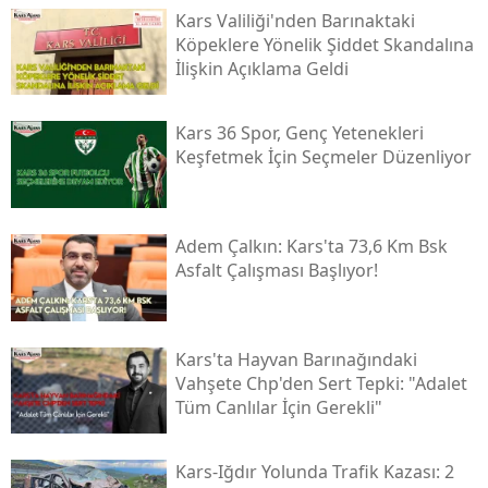
Kars Valiliği'nden Barınaktaki
Samsun
Köpeklere Yönelik Şiddet Skandalına
İlişkin Açıklama Geldi
Siirt
Sinop
Kars 36 Spor, Genç Yetenekleri
Keşfetmek İçin Seçmeler Düzenliyor
Sivas
Tekirdağ
Adem Çalkın: Kars'ta 73,6 Km Bsk
Tokat
Asfalt Çalışması Başlıyor!
Trabzon
Tunceli
Kars'ta Hayvan Barınağındaki
Vahşete Chp'den Sert Tepki: "adalet
Şanlıurfa
Tüm Canlılar İçin Gerekli"
Uşak
Kars-Iğdır Yolunda Trafik Kazası: 2
Van