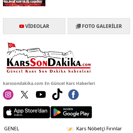
Yalova
Karabük
VIDEOLAR
FOTO GALERILER
Kilis
Osmaniye
Düzce
karssondakika.com En Güncel Kars Haberleri
GENEL
Kars Nöbetçi Fırınlar