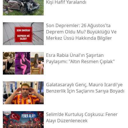
Kişi Hafif Yaralandı
Yozgat
Zonguldak
Son Depremler: 26 Ağustos'ta
Deprem Oldu Mu? Büyüklüğü Ve
Aksaray
Merkez Üssü Hakkında Bilgiler
Bayburt
Esra Rabia Ünal'ın Şaşırtan
Karaman
Paylaşımı: "altın Resmen Çıplak"
Kırıkkale
Batman
Galatasaraylı Genç, Mauro Icardi'ye
Benzerlik İçin Saçlarını Sarıya Boyadı
Şırnak
Bartın
Selim’de Kurtuluş Coşkusu: Fener
Ardahan
Alayı Düzenlenecek
Iğdır