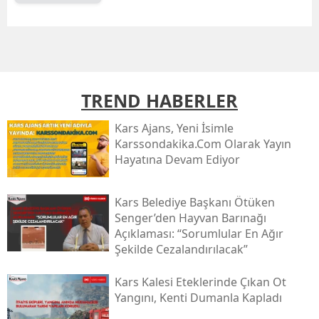
Mersin
İstanbul
İzmir
TREND HABERLER
Kars
Kars Ajans, Yeni İsimle
Kastamonu
Karssondakika.com Olarak Yayın
Hayatına Devam Ediyor
Kayseri
Kırklareli
Kars Belediye Başkanı Ötüken
Senger’den Hayvan Barınağı
Kırşehir
Açıklaması: “sorumlular En Ağır
Şekilde Cezalandırılacak”
Kocaeli
Kars Kalesi Eteklerinde Çıkan Ot
Konya
Yangını, Kenti Dumanla Kapladı
Kütahya