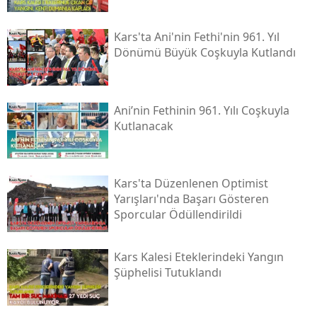
Malatya
Kars'ta Ani'nin Fethi'nin 961. Yıl
Manisa
Dönümü Büyük Coşkuyla Kutlandı
Kahramanmaraş
Mardin
Ani’nin Fethinin 961. Yılı Coşkuyla
Kutlanacak
Muğla
Muş
Kars'ta Düzenlenen Optimist
Nevşehir
Yarışları'nda Başarı Gösteren
Sporcular Ödüllendirildi
Niğde
Ordu
Kars Kalesi Eteklerindeki Yangın
Şüphelisi Tutuklandı
Rize
Sakarya