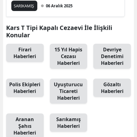
SARIKAMIŞ
06 Aralık 2025
Edirne
Elazığ
Kars T Tipi Kapalı Cezaevi İle İlişkili
Erzincan
Konular
Erzurum
Firari
15 Yıl Hapis
Devriye
Haberleri
Cezası
Denetimi
Eskişehir
Haberleri
Haberleri
Gaziantep
Giresun
Polis Ekipleri
Uyuşturucu
Gözaltı
Haberleri
Ticareti
Haberleri
Gümüşhane
Haberleri
Hakkari
Aranan
Sarıkamış
Hatay
Şahıs
Haberleri
Haberleri
Isparta