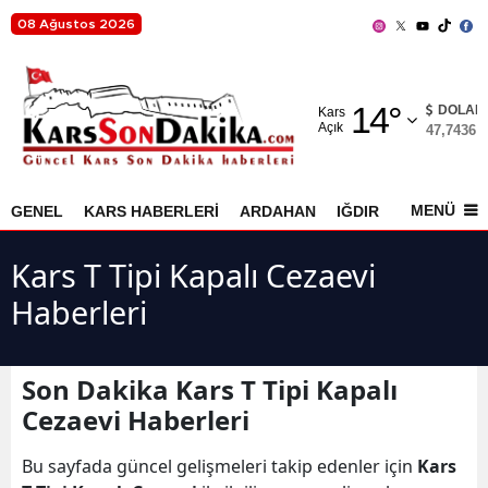
08 Ağustos 2026
Adana
14
°
Adıyaman
DOLAR
Kars
Açık
47,7436
%
Afyonkarahisar
Ağrı
MENÜ
GENEL
KARS HABERLERİ
ARDAHAN
IĞDIR
AKYAKA
Amasya
Kars T Tipi Kapalı Cezaevi
Ankara
Haberleri
Antalya
Artvin
Son Dakika Kars T Tipi Kapalı
Cezaevi Haberleri
Aydın
Bu sayfada güncel gelişmeleri takip edenler için
Kars
Balıkesir