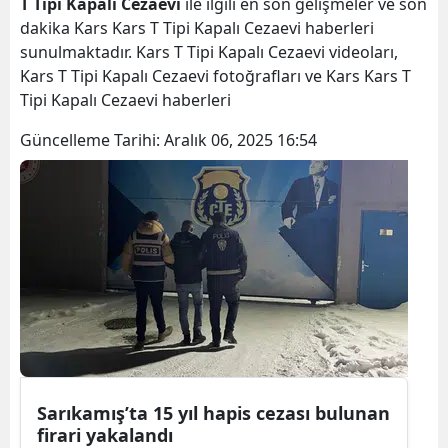
T Tipi Kapalı Cezaevi
ile ilgili en son gelişmeler ve son
Bilecik
dakika Kars Kars T Tipi Kapalı Cezaevi haberleri
sunulmaktadır. Kars T Tipi Kapalı Cezaevi videoları,
Bingöl
Kars T Tipi Kapalı Cezaevi fotoğrafları ve Kars Kars T
Tipi Kapalı Cezaevi haberleri
Bitlis
Güncelleme Tarihi:
Aralık 06, 2025 16:54
Bolu
Burdur
Bursa
Çanakkale
Çankırı
Çorum
Denizli
Sarıkamış’ta 15 yıl hapis cezası bulunan
Diyarbakır
firari yakalandı