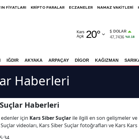
IN FİYATLARI
KRİPTO PARALAR
ECZANELER
NAMAZ VAKİTLERİ
Adana
20
°
Adıyaman
DOLAR
Kars
Açık
47,7436
%0.18
Afyonkarahisar
Ağrı
N
IĞDIR
AKYAKA
ARPAÇAY
DİGOR
KAĞIZMAN
SARIK
Amasya
lar Haberleri
Ankara
Antalya
Suçlar Haberleri
Artvin
 edenler için
Kars Siber Suçlar
ile ilgili en son gelişmeler v
Aydın
Suçlar videoları, Kars Siber Suçlar fotoğrafları ve Kars Kars
Balıkesir
5:34