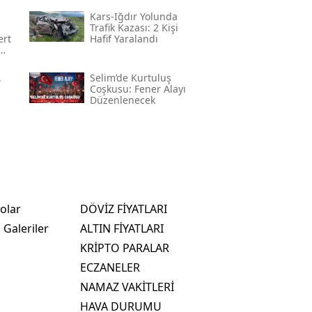
Kars-Iğdır Yolunda
Trafik Kazası: 2 Kişi
ert
Hafif Yaralandı
i"
,
Selim’de Kurtuluş
Coşkusu: Fener Alayı
Düzenlenecek
olar
DÖVİZ FİYATLARI
 Galeriler
ALTIN FİYATLARI
KRİPTO PARALAR
ECZANELER
NAMAZ VAKİTLERİ
HAVA DURUMU