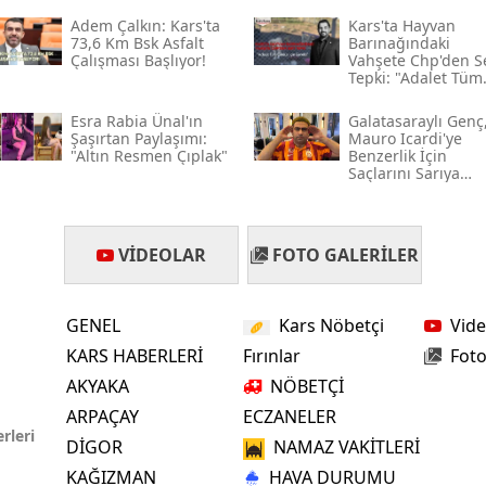
Adem Çalkın: Kars'ta
Kars'ta Hayvan
Mersin
73,6 Km Bsk Asfalt
Barınağındaki
Çalışması Başlıyor!
Vahşete Chp'den S
İstanbul
Tepki: "adalet Tüm
Canlılar İçin Gerekl
İzmir
Esra Rabia Ünal'ın
Galatasaraylı Genç
Şaşırtan Paylaşımı:
Mauro Icardi'ye
"altın Resmen Çıplak"
Benzerlik İçin
Kars
Saçlarını Sarıya
Boyadı
Kastamonu
Kayseri
VIDEOLAR
FOTO GALERILER
Kırklareli
GENEL
Kars Nöbetçi
Vide
Kırşehir
KARS HABERLERİ
Fırınlar
Foto
AKYAKA
NÖBETÇİ
Kocaeli
ARPAÇAY
ECZANELER
Konya
rleri
DİGOR
NAMAZ VAKİTLERİ
Kütahya
KAĞIZMAN
HAVA DURUMU