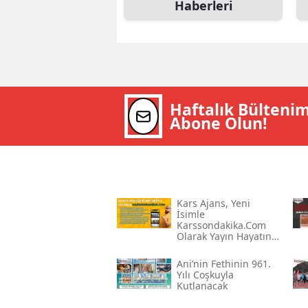
Haberleri
Haftalık Bülteni
Abone Olun!
Kars Ajans, Yeni
İsimle
Karssondakika.com
Olarak Yayın Hayatına
Devam Ediyor
Ani’nin Fethinin 961.
Yılı Coşkuyla
Kutlanacak