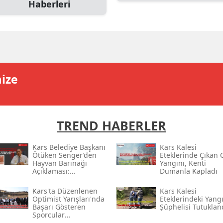
Haberleri
Edirne
Elazığ
Erzincan
Erzurum
mize
Eskişehir
Gaziantep
TREND HABERLER
Giresun
Kars Belediye Başkanı
Kars Kalesi
Gümüşhane
Ötüken Senger’den
Eteklerinde Çıkan 
Hayvan Barınağı
Yangını, Kenti
Açıklaması:
Dumanla Kapladı
Hakkari
“sorumlular En Ağır
Şekilde
Kars'ta Düzenlenen
Kars Kalesi
Cezalandırılacak”
Hatay
Optimist Yarışları'nda
Eteklerindeki Yang
Başarı Gösteren
Şüphelisi Tutuklan
Sporcular
Isparta
Ödüllendirildi