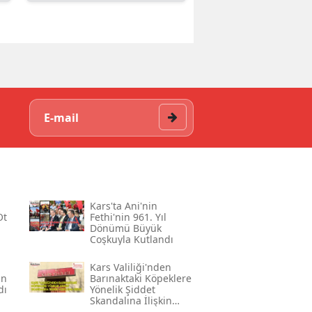
Kars'ta Ani'nin
Ot
Fethi'nin 961. Yıl
Dönümü Büyük
Coşkuyla Kutlandı
Kars Valiliği'nden
ın
Barınaktaki Köpeklere
dı
Yönelik Şiddet
Skandalına İlişkin
Açıklama Geldi