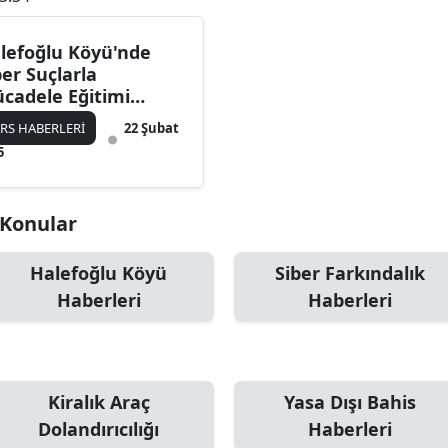
Bilecik
lefoğlu Köyü'nde
Bingöl
ber Suçlarla
cadele Eğitimi
Bitlis
ildi.
RS HABERLERİ
22 Şubat
Bolu
5
Burdur
i Konular
Bursa
Çanakkale
Halefoğlu Köyü
Siber Farkındalık
Haberleri
Haberleri
Çankırı
Çorum
Denizli
Kiralık Araç
Yasa Dışı Bahis
Dolandırıcılığı
Haberleri
Diyarbakır