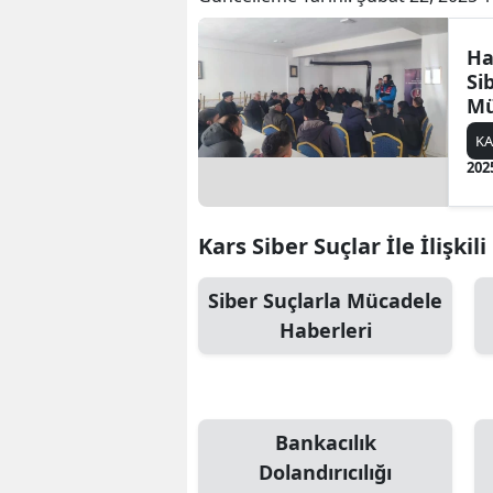
Ha
Si
Mü
Ver
KA
202
Kars Siber Suçlar İle İlişkil
Siber Suçlarla Mücadele
Haberleri
Bankacılık
Dolandırıcılığı