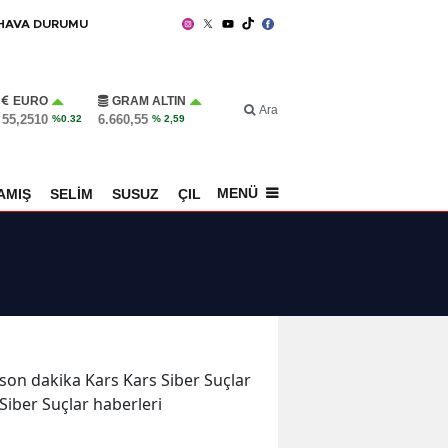
HAVA DURUMU
EURO
GRAM ALTIN
Ara
55,2510
6.660,55
%0.32
% 2,59
MENÜ
AMIŞ
SELİM
SUSUZ
ÇILDIR
SPOR
e son dakika Kars Kars Siber Suçlar
 Siber Suçlar haberleri