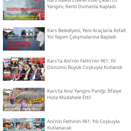
Kars Kalesi Eteklerinde Çıkan Ot
Yangını, Kenti Dumanla Kapladı
Malatya
Manisa
Kars Belediyesi, Yeni Araçlarla Asfalt
Kahramanmaraş
Yol Yapım Çalışmalarına Başladı
Mardin
Muğla
Kars'ta Ani'nin Fethi'nin 961. Yıl
Dönümü Büyük Coşkuyla Kutlandı
Muş
Nevşehir
Kars'ta Anız Yangını Paniği: İtfaiye
Niğde
Hızla Müdahele Etti!
Ordu
Rize
Ani’nin Fethinin 961. Yılı Coşkuyla
Kutlanacak
Sakarya