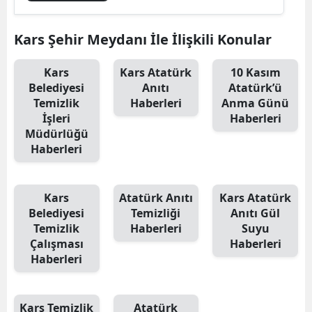
Edirne
Kars Şehir Meydanı İle İlişkili Konular
Elazığ
Kars
Kars Atatürk
10 Kasım
Erzincan
Belediyesi
Anıtı
Atatürk’ü
Temizlik
Haberleri
Anma Günü
Erzurum
İşleri
Haberleri
Eskişehir
Müdürlüğü
Haberleri
Gaziantep
Giresun
Kars
Atatürk Anıtı
Kars Atatürk
Belediyesi
Temizliği
Anıtı Gül
Gümüşhane
Temizlik
Haberleri
Suyu
Çalışması
Haberleri
Hakkari
Haberleri
Hatay
Isparta
Kars Temizlik
Atatürk