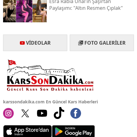
Esra Rabia Ünal'ın Şaşırtan
Paylaşımı: "altın Resmen Çıplak"
Yalova
Karabük
Kilis
VIDEOLAR
FOTO GALERILER
Osmaniye
Düzce
karssondakika.com En Güncel Kars Haberleri