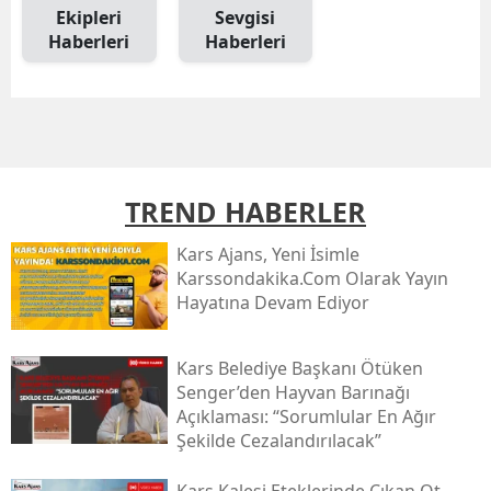
Ekipleri
Sevgisi
Mersin
Haberleri
Haberleri
İstanbul
İzmir
Kars
TREND HABERLER
Kastamonu
Kars Ajans, Yeni İsimle
Kayseri
Karssondakika.com Olarak Yayın
Kırklareli
Hayatına Devam Ediyor
Kırşehir
Kars Belediye Başkanı Ötüken
Kocaeli
Senger’den Hayvan Barınağı
Açıklaması: “sorumlular En Ağır
Konya
Şekilde Cezalandırılacak”
Kütahya