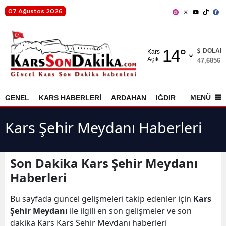
07 Ağustos 2026
Adana
14
°
Adıyaman
DOLAR
Kars
Açık
47,6856
%
Afyonkarahisar
Ağrı
MENÜ
GENEL
KARS HABERLERİ
ARDAHAN
IĞDIR
AKYAKA
Amasya
Kars Şehir Meydanı Haberleri
Ankara
Antalya
Son Dakika Kars Şehir Meydanı
Haberleri
Artvin
Aydın
Bu sayfada güncel gelişmeleri takip edenler için
Kars
Şehir Meydanı
ile ilgili en son gelişmeler ve son
Balıkesir
dakika Kars Kars Şehir Meydanı haberleri