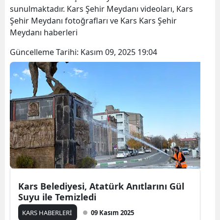
sunulmaktadır. Kars Şehir Meydanı videoları, Kars
Bilecik
Şehir Meydanı fotoğrafları ve Kars Kars Şehir
Bingöl
Meydanı haberleri
Bitlis
Güncelleme Tarihi:
Kasım 09, 2025 19:04
Bolu
Burdur
Bursa
Çanakkale
Çankırı
Çorum
Kars Belediyesi, Atatürk Anıtlarını Gül
Denizli
Suyu ile Temizledi
Diyarbakır
KARS HABERLERİ
09 Kasım 2025