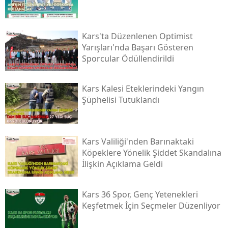
Samsun
Kars'ta Düzenlenen Optimist
Siirt
Yarışları'nda Başarı Gösteren
Sporcular Ödüllendirildi
Sinop
Sivas
Kars Kalesi Eteklerindeki Yangın
Şüphelisi Tutuklandı
Tekirdağ
Tokat
Kars Valiliği'nden Barınaktaki
Trabzon
Köpeklere Yönelik Şiddet Skandalına
İlişkin Açıklama Geldi
Tunceli
Şanlıurfa
Kars 36 Spor, Genç Yetenekleri
Keşfetmek İçin Seçmeler Düzenliyor
Uşak
Van