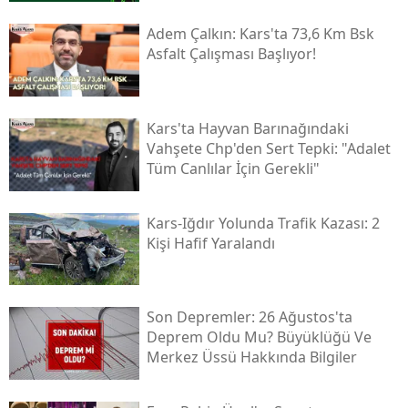
Adem Çalkın: Kars'ta 73,6 Km Bsk
Yozgat
Asfalt Çalışması Başlıyor!
Zonguldak
Aksaray
Kars'ta Hayvan Barınağındaki
Bayburt
Vahşete Chp'den Sert Tepki: "adalet
Tüm Canlılar İçin Gerekli"
Karaman
Kırıkkale
Kars-Iğdır Yolunda Trafik Kazası: 2
Kişi Hafif Yaralandı
Batman
Şırnak
Son Depremler: 26 Ağustos'ta
Bartın
Deprem Oldu Mu? Büyüklüğü Ve
Merkez Üssü Hakkında Bilgiler
Ardahan
Iğdır