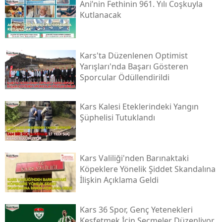
Ani’nin Fethinin 961. Yılı Coşkuyla
Kutlanacak
Yalova
Karabük
Kars'ta Düzenlenen Optimist
Kilis
Yarışları'nda Başarı Gösteren
Sporcular Ödüllendirildi
Osmaniye
Düzce
Kars Kalesi Eteklerindeki Yangın
Şüphelisi Tutuklandı
Kars Valiliği'nden Barınaktaki
Köpeklere Yönelik Şiddet Skandalına
İlişkin Açıklama Geldi
Kars 36 Spor, Genç Yetenekleri
Keşfetmek İçin Seçmeler Düzenliyor