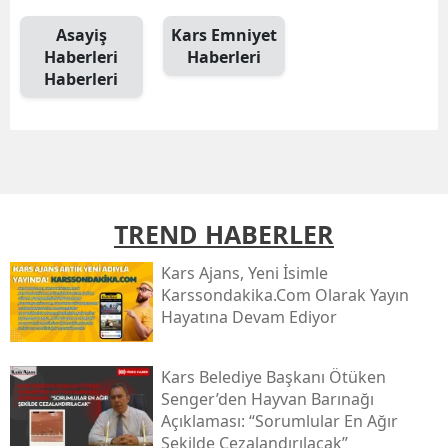
Samsun
Asayiş
Kars Emniyet
Haberleri
Haberleri
Siirt
Haberleri
Sinop
Sivas
Tekirdağ
TREND HABERLER
Tokat
Kars Ajans, Yeni İsimle
Trabzon
Karssondakika.com Olarak Yayın
Hayatına Devam Ediyor
Tunceli
Şanlıurfa
Kars Belediye Başkanı Ötüken
Senger’den Hayvan Barınağı
Uşak
Açıklaması: “sorumlular En Ağır
Şekilde Cezalandırılacak”
Van