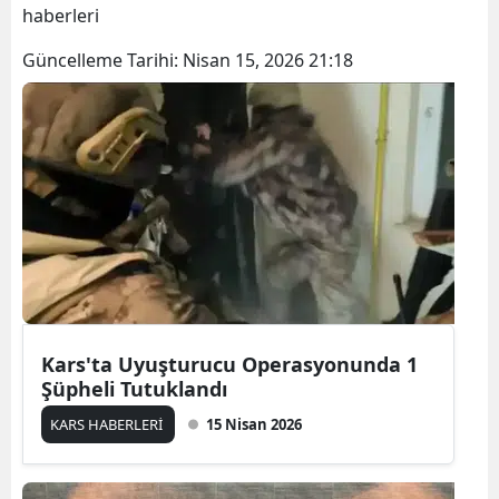
haberleri
Bilecik
Güncelleme Tarihi:
Nisan 15, 2026 21:18
Bingöl
Bitlis
Bolu
Burdur
Bursa
Çanakkale
Çankırı
Kars'ta Uyuşturucu Operasyonunda 1
Şüpheli Tutuklandı
Çorum
KARS HABERLERİ
15 Nisan 2026
Denizli
Diyarbakır