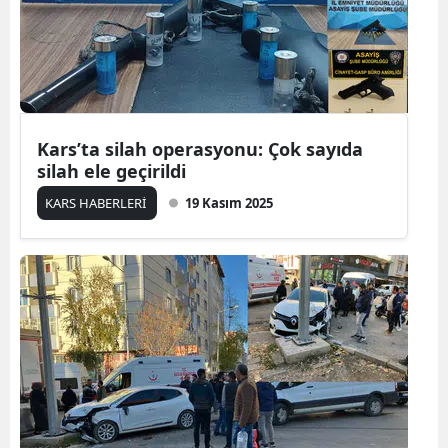
Mersin
İstanbul
İzmir
Kars’ta silah operasyonu: Çok sayıda
Kars
silah ele geçirildi
Kastamonu
KARS HABERLERİ
19 Kasım 2025
Kayseri
Kırklareli
Kırşehir
Kocaeli
Konya
Kütahya