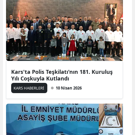
Edirne
Elazığ
Erzincan
Erzurum
Eskişehir
Gaziantep
Kars'ta Polis Teşkilatı'nın 181. Kuruluş
Yılı Coşkuyla Kutlandı
Giresun
KARS HABERLERİ
10 Nisan 2026
Gümüşhane
Hakkari
Hatay
Isparta