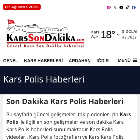
07 Ağustos 2026
Adana
18
°
Adıyaman
DOLAR
Kars
Açık
47,7037
%
Afyonkarahisar
Ağrı
MENÜ
GENEL
KARS HABERLERİ
ARDAHAN
IĞDIR
AKYAKA
Amasya
Kars Polis Haberleri
Ankara
Antalya
Son Dakika Kars Polis Haberleri
Artvin
Bu sayfada güncel gelişmeleri takip edenler için
Kars
Aydın
Polis
ile ilgili en son gelişmeler ve son dakika Kars
Kars Polis haberleri sunulmaktadır. Kars Polis
Balıkesir
videoları, Kars Polis fotoğrafları ve Kars Kars Polis