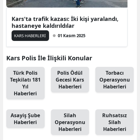
Malatya
Kars'ta trafik kazası: İki kişi yaralandı,
Manisa
hastaneye kaldırıldılar
Kahramanmaraş
KARS HABERLERİ
01 Kasım 2025
Mardin
Kars Polis İle İlişkili Konular
Muğla
Türk Polis
Polis Ödül
Torbacı
Muş
Teşkilatı 181
Gecesi Kars
Operasyonu
Yıl
Haberleri
Haberleri
Nevşehir
Haberleri
Niğde
Ordu
Asayiş Şube
Silah
Ruhsatsız
Haberleri
Operasyonu
Silah
Rize
Haberleri
Haberleri
Sakarya