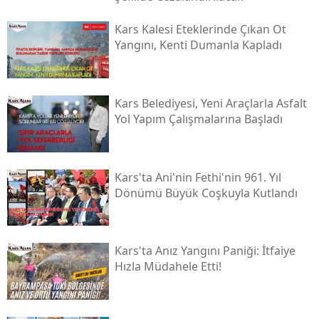
Yozgat
Kars Kalesi Eteklerinde Çıkan Ot
Yangını, Kenti Dumanla Kapladı
Zonguldak
Aksaray
Kars Belediyesi, Yeni Araçlarla Asfalt
Bayburt
Yol Yapım Çalışmalarına Başladı
Karaman
Kırıkkale
Kars'ta Ani'nin Fethi'nin 961. Yıl
Dönümü Büyük Coşkuyla Kutlandı
Batman
Şırnak
Kars'ta Anız Yangını Paniği: İtfaiye
Bartın
Hızla Müdahele Etti!
Ardahan
Iğdır