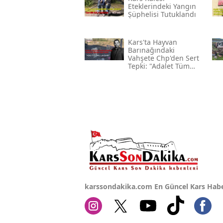
Eteklerindeki Yangın
Şüphelisi Tutuklandı
Kars'ta Hayvan
Barınağındaki
Vahşete Chp'den Sert
Tepki: "adalet Tüm
Canlılar İçin Gerekli"
karssondakika.com En Güncel Kars Habe