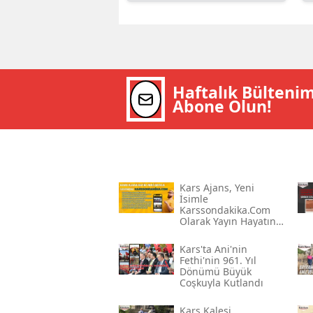
Haftalık Bülteni
Abone Olun!
Kars Ajans, Yeni
İsimle
Karssondakika.com
Olarak Yayın Hayatına
Devam Ediyor
Kars'ta Ani'nin
Fethi'nin 961. Yıl
Dönümü Büyük
Coşkuyla Kutlandı
Kars Kalesi