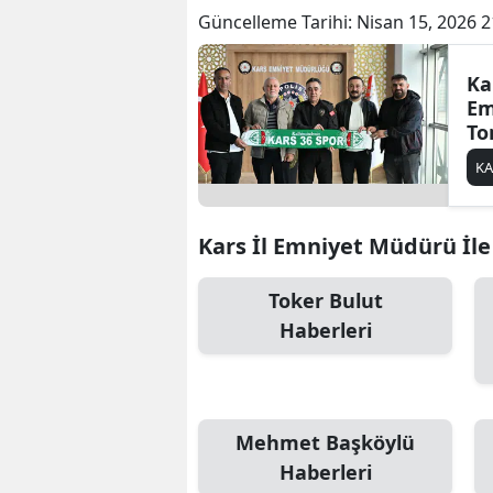
Güncelleme Tarihi:
Nisan 15, 2026 2
Ka
Em
To
Sp
KA
Ya
Kars İl Emniyet Müdürü İle 
Toker Bulut
Haberleri
Mehmet Başköylü
Haberleri