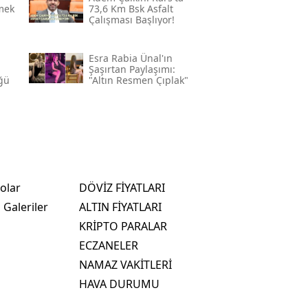
mek
73,6 Km Bsk Asfalt
Çalışması Başlıyor!
Esra Rabia Ünal'ın
m
Şaşırtan Paylaşımı:
ğü
"altın Resmen Çıplak"
olar
DÖVİZ FİYATLARI
 Galeriler
ALTIN FİYATLARI
KRİPTO PARALAR
ECZANELER
NAMAZ VAKİTLERİ
HAVA DURUMU