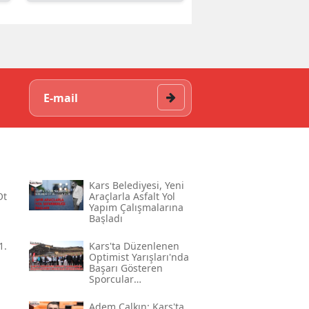
Kars Belediyesi, Yeni
Ot
Araçlarla Asfalt Yol
Yapım Çalışmalarına
Başladı
1.
Kars'ta Düzenlenen
Optimist Yarışları'nda
Başarı Gösteren
Sporcular
Ödüllendirildi
Adem Çalkın: Kars'ta