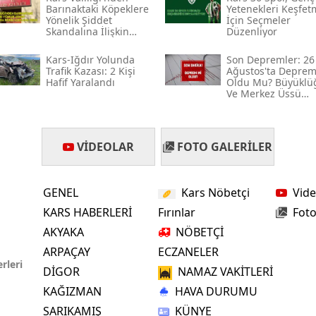
Barınaktaki Köpeklere
Yetenekleri Keşfet
Mersin
Yönelik Şiddet
İçin Seçmeler
Skandalına İlişkin
Düzenliyor
Açıklama Geldi
İstanbul
Kars-Iğdır Yolunda
Son Depremler: 26
Trafik Kazası: 2 Kişi
Ağustos'ta Depre
İzmir
Hafif Yaralandı
Oldu Mu? Büyüklü
Ve Merkez Üssü
Hakkında Bilgiler
Kars
Kastamonu
VIDEOLAR
FOTO GALERILER
Kayseri
GENEL
Kars Nöbetçi
Vide
Kırklareli
KARS HABERLERİ
Fırınlar
Foto
Kırşehir
AKYAKA
NÖBETÇİ
Kocaeli
ARPAÇAY
ECZANELER
rleri
DİGOR
NAMAZ VAKİTLERİ
Konya
KAĞIZMAN
HAVA DURUMU
Kütahya
SARIKAMIŞ
KÜNYE