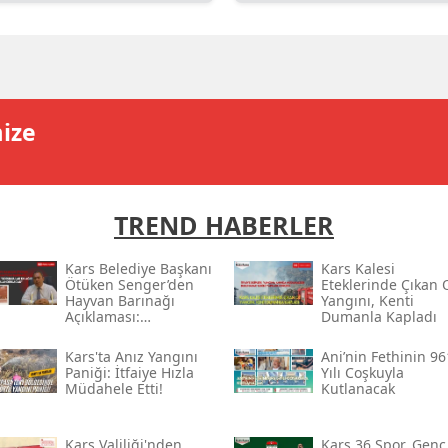
Edirne
Elazığ
Erzincan
mize
Erzurum
Eskişehir
TREND HABERLER
Gaziantep
Kars Belediye Başkanı
Kars Kalesi
Giresun
Ötüken Senger’den
Eteklerinde Çıkan 
Hayvan Barınağı
Yangını, Kenti
Gümüşhane
Açıklaması:
Dumanla Kapladı
“sorumlular En Ağır
Şekilde
Hakkari
Kars'ta Anız Yangını
Ani’nin Fethinin 96
Cezalandırılacak”
Paniği: İtfaiye Hızla
Yılı Coşkuyla
Müdahele Etti!
Kutlanacak
Hatay
Isparta
Kars Valiliği'nden
Kars 36 Spor, Genç