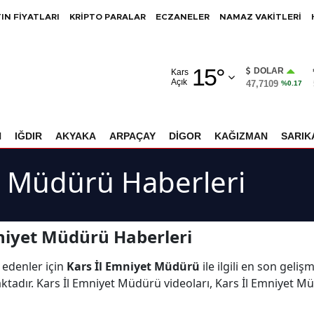
IN FİYATLARI
KRİPTO PARALAR
ECZANELER
NAMAZ VAKİTLERİ
Adana
15
°
Adıyaman
DOLAR
Kars
Açık
47,7109
%0.17
Afyonkarahisar
Ağrı
N
IĞDIR
AKYAKA
ARPAÇAY
DİGOR
KAĞIZMAN
SARIK
Amasya
t Müdürü Haberleri
Ankara
Antalya
niyet Müdürü Haberleri
Artvin
 edenler için
Kars İl Emniyet Müdürü
ile ilgili en son geliş
Aydın
dır. Kars İl Emniyet Müdürü videoları, Kars İl Emniyet Müd
Balıkesir