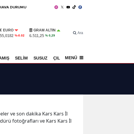
HAVA DURUMU
EURO
GRAM ALTIN
Ara
55,0182
6.511,25
%-0.02
% 0,29
MENÜ
AMIŞ
SELİM
SUSUZ
ÇILDIR
SPOR
meler ve son dakika Kars Kars İl
ürü fotoğrafları ve Kars Kars İl