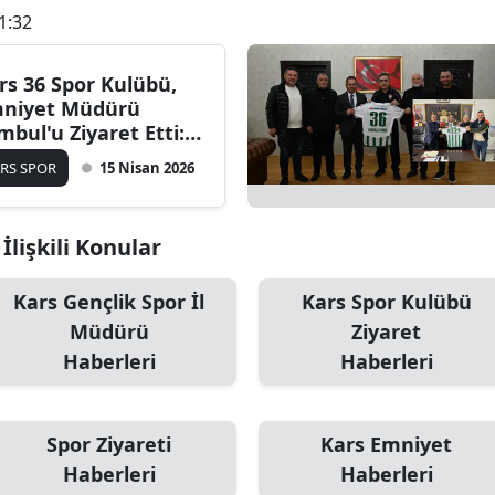
1:32
Bilecik
Bingöl
rs 36 Spor Kulübü,
niyet Müdürü
Bitlis
mbul'u Ziyaret Etti:
ora Destek Vurgusu
Bolu
RS SPOR
15 Nisan 2026
pıldı
Burdur
İlişkili Konular
Bursa
Çanakkale
Kars Gençlik Spor İl
Kars Spor Kulübü
Müdürü
Ziyaret
Çankırı
Haberleri
Haberleri
Çorum
Denizli
Spor Ziyareti
Kars Emniyet
Haberleri
Haberleri
Diyarbakır