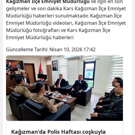
Kağızman İlçe Emniyet Müdürlüğü
ile ilgili en son
Bilecik
gelişmeler ve son dakika Kars Kağızman İlçe Emniyet
Müdürlüğü haberleri sunulmaktadır. Kağızman İlçe
Bingöl
Emniyet Müdürlüğü videoları, Kağızman İlçe Emniyet
Müdürlüğü fotoğrafları ve Kars Kağızman İlçe
Bitlis
Emniyet Müdürlüğü haberleri
Bolu
Güncelleme Tarihi:
Nisan 10, 2026 17:42
Burdur
Bursa
Çanakkale
Çankırı
Çorum
Denizli
Diyarbakır
Kağızman'da Polis Haftası coşkuyla