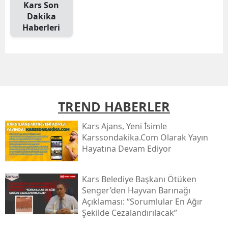
Kars Son
Mersin
Dakika
Haberleri
İstanbul
İzmir
Kars
Kastamonu
TREND HABERLER
Kayseri
Kars Ajans, Yeni İsimle
Karssondakika.com Olarak Yayın
Kırklareli
Hayatına Devam Ediyor
Kırşehir
Kars Belediye Başkanı Ötüken
Kocaeli
Senger’den Hayvan Barınağı
Açıklaması: “sorumlular En Ağır
Konya
Şekilde Cezalandırılacak”
Kütahya