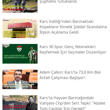
Şüphelisi Tutuklandı
Samsun
Siirt
Kars Valiliği'nden Barınaktaki
Köpeklere Yönelik Şiddet Skandalına
Sinop
İlişkin Açıklama Geldi
Sivas
Kars 36 Spor, Genç Yetenekleri
Tekirdağ
Keşfetmek İçin Seçmeler Düzenliyor
Tokat
Trabzon
Adem Çalkın: Kars'ta 73,6 Km Bsk
Asfalt Çalışması Başlıyor!
Tunceli
Şanlıurfa
Kars'ta Hayvan Barınağındaki
Uşak
Vahşete Chp'den Sert Tepki: "adalet
Tüm Canlılar İçin Gerekli"
Van