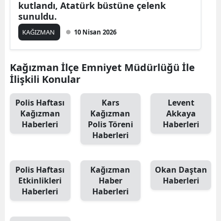
kutlandı, Atatürk büstüne çelenk
Edirne
sunuldu.
Elazığ
KAĞIZMAN
10 Nisan 2026
Erzincan
Kağızman İlçe Emniyet Müdürlüğü İle
Erzurum
İlişkili Konular
Eskişehir
Polis Haftası
Kars
Levent
Kağızman
Kağızman
Akkaya
Gaziantep
Haberleri
Polis Töreni
Haberleri
Giresun
Haberleri
Gümüşhane
Polis Haftası
Kağızman
Okan Daştan
Hakkari
Etkinlikleri
Haber
Haberleri
Haberleri
Haberleri
Hatay
Isparta