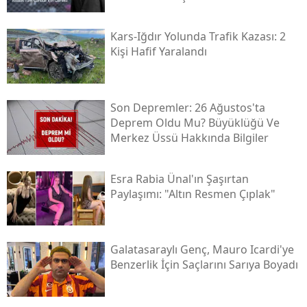
Yozgat
Kars-Iğdır Yolunda Trafik Kazası: 2
Kişi Hafif Yaralandı
Zonguldak
Aksaray
Son Depremler: 26 Ağustos'ta
Bayburt
Deprem Oldu Mu? Büyüklüğü Ve
Merkez Üssü Hakkında Bilgiler
Karaman
Kırıkkale
Esra Rabia Ünal'ın Şaşırtan
Paylaşımı: "altın Resmen Çıplak"
Batman
Şırnak
Galatasaraylı Genç, Mauro Icardi'ye
Bartın
Benzerlik İçin Saçlarını Sarıya Boyadı
Ardahan
Iğdır