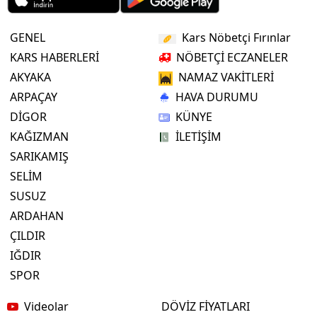
GENEL
Kars Nöbetçi Fırınlar
KARS HABERLERİ
NÖBETÇİ ECZANELER
AKYAKA
NAMAZ VAKİTLERİ
ARPAÇAY
HAVA DURUMU
DİGOR
KÜNYE
KAĞIZMAN
İLETİŞİM
SARIKAMIŞ
SELİM
SUSUZ
ARDAHAN
ÇILDIR
IĞDIR
SPOR
Videolar
DÖVİZ FİYATLARI