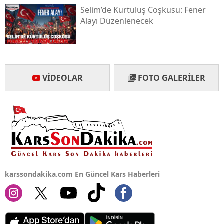
Selim’de Kurtuluş Coşkusu: Fener
Yalova
Alayı Düzenlenecek
Karabük
Kilis
VIDEOLAR
FOTO GALERILER
Osmaniye
Düzce
karssondakika.com En Güncel Kars Haberleri