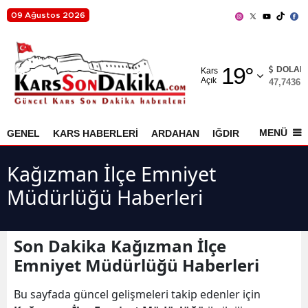
09 Ağustos 2026
Adana
19
°
Adıyaman
DOLAR
Kars
Açık
47,7436
%
Afyonkarahisar
Ağrı
MENÜ
GENEL
KARS HABERLERİ
ARDAHAN
IĞDIR
AKYAKA
Amasya
Kağızman İlçe Emniyet
Ankara
Müdürlüğü Haberleri
Antalya
Artvin
Son Dakika Kağızman İlçe
Emniyet Müdürlüğü Haberleri
Aydın
Bu sayfada güncel gelişmeleri takip edenler için
Balıkesir