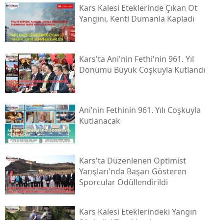
Kars Kalesi Eteklerinde Çıkan Ot
Malatya
Yangını, Kenti Dumanla Kapladı
Manisa
Kahramanmaraş
Kars'ta Ani'nin Fethi'nin 961. Yıl
Dönümü Büyük Coşkuyla Kutlandı
Mardin
Muğla
Ani’nin Fethinin 961. Yılı Coşkuyla
Muş
Kutlanacak
Nevşehir
Niğde
Kars'ta Düzenlenen Optimist
Yarışları'nda Başarı Gösteren
Ordu
Sporcular Ödüllendirildi
Rize
Kars Kalesi Eteklerindeki Yangın
Sakarya