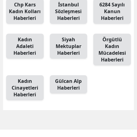
Chp Kars
İstanbul
6284 Sayılı
Mersin
Kadın Kolları
Sözleşmesi
Kanun
Haberleri
Haberleri
Haberleri
İstanbul
İzmir
Kadın
Siyah
Örgütlü
Adaleti
Mektuplar
Kadın
Kars
Haberleri
Haberleri
Mücadelesi
Kastamonu
Haberleri
Kayseri
Kadın
Gülcan Alp
Kırklareli
Cinayetleri
Haberleri
Haberleri
Kırşehir
Kocaeli
Konya
Kütahya