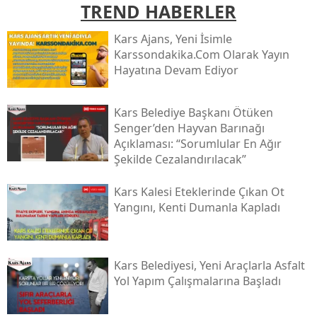
TREND HABERLER
Malatya
Kars Ajans, Yeni İsimle
Manisa
Karssondakika.com Olarak Yayın
Hayatına Devam Ediyor
Kahramanmaraş
Mardin
Kars Belediye Başkanı Ötüken
Senger’den Hayvan Barınağı
Muğla
Açıklaması: “sorumlular En Ağır
Şekilde Cezalandırılacak”
Muş
Kars Kalesi Eteklerinde Çıkan Ot
Nevşehir
Yangını, Kenti Dumanla Kapladı
Niğde
Ordu
Kars Belediyesi, Yeni Araçlarla Asfalt
Yol Yapım Çalışmalarına Başladı
Rize
Sakarya