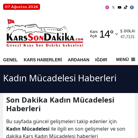
07 Ağustos 2026
Adana
14
°
Adıyaman
DOLAR
Kars
Açık
47,7131
%
Afyonkarahisar
Ağrı
MENÜ
GENEL
KARS HABERLERİ
ARDAHAN
IĞDIR
AKYAKA
Amasya
Kadın Mücadelesi Haberleri
Ankara
Antalya
Son Dakika Kadın Mücadelesi
Haberleri
Artvin
Aydın
Bu sayfada güncel gelişmeleri takip edenler için
Kadın Mücadelesi
ile ilgili en son gelişmeler ve son
Balıkesir
dakika Kars Kadın Mücadelesi haberleri