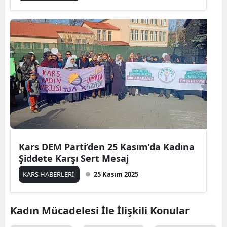
Edirne
Elazığ
Erzincan
Erzurum
Eskişehir
Gaziantep
Giresun
Kars DEM Parti’den 25 Kasım’da Kadına
Şiddete Karşı Sert Mesaj
Gümüşhane
KARS HABERLERİ
25 Kasım 2025
Hakkari
Hatay
Kadın Mücadelesi İle İlişkili Konular
Isparta