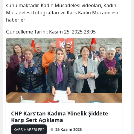
sunulmaktadır. Kadın Mücadelesi videoları, Kadın
Bilecik
Mücadelesi fotoğrafları ve Kars Kadın Mücadelesi
Bingöl
haberleri
Bitlis
Güncelleme Tarihi:
Kasım 25, 2025 23:05
Bolu
Burdur
Bursa
Çanakkale
Çankırı
Çorum
CHP Kars’tan Kadına Yönelik Şiddete
Denizli
Karşı Sert Açıklama
Diyarbakır
KARS HABERLERİ
25 Kasım 2025