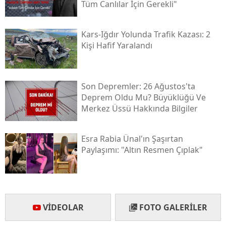
Tüm Canlılar İçin Gerekli"
Yalova
Kars-Iğdır Yolunda Trafik Kazası: 2
Karabük
Kişi Hafif Yaralandı
Kilis
Osmaniye
Son Depremler: 26 Ağustos'ta
Deprem Oldu Mu? Büyüklüğü Ve
Düzce
Merkez Üssü Hakkında Bilgiler
Esra Rabia Ünal'ın Şaşırtan
Paylaşımı: "altın Resmen Çıplak"
VIDEOLAR
FOTO GALERILER