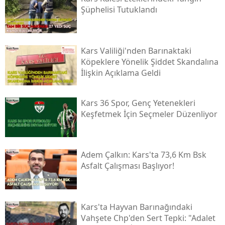
Şüphelisi Tutuklandı
Yozgat
Zonguldak
Kars Valiliği'nden Barınaktaki
Aksaray
Köpeklere Yönelik Şiddet Skandalına
İlişkin Açıklama Geldi
Bayburt
Karaman
Kars 36 Spor, Genç Yetenekleri
Keşfetmek İçin Seçmeler Düzenliyor
Kırıkkale
Batman
Adem Çalkın: Kars'ta 73,6 Km Bsk
Şırnak
Asfalt Çalışması Başlıyor!
Bartın
Ardahan
Kars'ta Hayvan Barınağındaki
Vahşete Chp'den Sert Tepki: "adalet
Iğdır