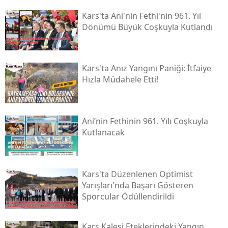
Kars'ta Ani'nin Fethi'nin 961. Yıl
Samsun
Dönümü Büyük Coşkuyla Kutlandı
Siirt
Sinop
Kars'ta Anız Yangını Paniği: İtfaiye
Hızla Müdahele Etti!
Sivas
Tekirdağ
Ani’nin Fethinin 961. Yılı Coşkuyla
Tokat
Kutlanacak
Trabzon
Tunceli
Kars'ta Düzenlenen Optimist
Şanlıurfa
Yarışları'nda Başarı Gösteren
Sporcular Ödüllendirildi
Uşak
Van
Kars Kalesi Eteklerindeki Yangın