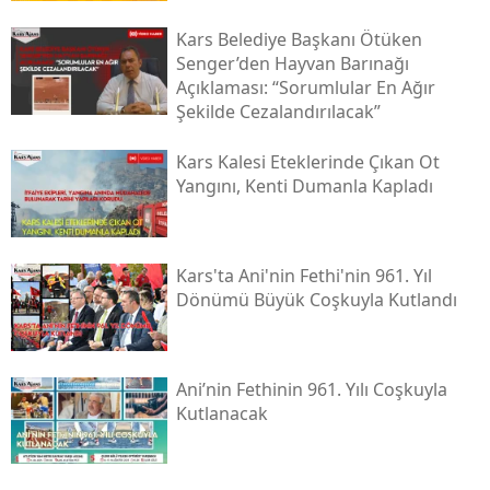
Mersin
Kars Belediye Başkanı Ötüken
Senger’den Hayvan Barınağı
İstanbul
Açıklaması: “sorumlular En Ağır
Şekilde Cezalandırılacak”
İzmir
Kars Kalesi Eteklerinde Çıkan Ot
Kars
Yangını, Kenti Dumanla Kapladı
Kastamonu
Kayseri
Kars'ta Ani'nin Fethi'nin 961. Yıl
Dönümü Büyük Coşkuyla Kutlandı
Kırklareli
Kırşehir
Ani’nin Fethinin 961. Yılı Coşkuyla
Kocaeli
Kutlanacak
Konya
Kütahya