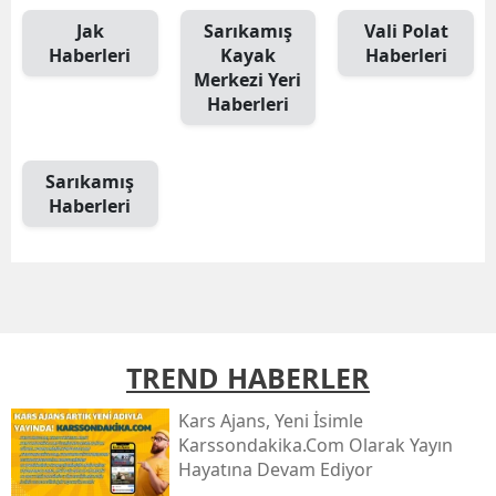
Edirne
Jak
Sarıkamış
Vali Polat
Haberleri
Kayak
Haberleri
Elazığ
Merkezi Yeri
Haberleri
Erzincan
Erzurum
Sarıkamış
Haberleri
Eskişehir
Gaziantep
Giresun
Gümüşhane
TREND HABERLER
Hakkari
Kars Ajans, Yeni İsimle
Hatay
Karssondakika.com Olarak Yayın
Hayatına Devam Ediyor
Isparta