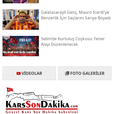
Yozgat
Galatasaraylı Genç, Mauro Icardi'ye
Benzerlik İçin Saçlarını Sarıya Boyadı
Zonguldak
Aksaray
Selim’de Kurtuluş Coşkusu: Fener
Bayburt
Alayı Düzenlenecek
Karaman
Kırıkkale
Batman
VIDEOLAR
FOTO GALERILER
Şırnak
Bartın
Ardahan
Iğdır