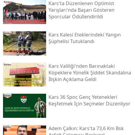
Kars'ta Düzenlenen Optimist
Malatya
Yarışları'nda Başarı Gösteren
Sporcular Ödüllendirildi
Manisa
Kahramanmaraş
Kars Kalesi Eteklerindeki Yangın
Şüphelisi Tutuklandı
Mardin
Muğla
Kars Valiliği'nden Barınaktaki
Muş
Köpeklere Yönelik Şiddet Skandalına
İlişkin Açıklama Geldi
Nevşehir
Niğde
Kars 36 Spor, Genç Yetenekleri
Keşfetmek İçin Seçmeler Düzenliyor
Ordu
Rize
Adem Çalkın: Kars'ta 73,6 Km Bsk
Sakarya
Asfalt Çalışması Başlıyor!