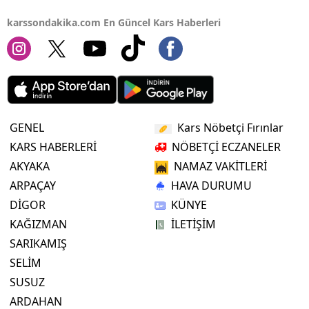
karssondakika.com En Güncel Kars Haberleri
Yalova
Karabük
Kilis
Osmaniye
GENEL
Kars Nöbetçi Fırınlar
Düzce
KARS HABERLERİ
NÖBETÇİ ECZANELER
AKYAKA
NAMAZ VAKİTLERİ
ARPAÇAY
HAVA DURUMU
DİGOR
KÜNYE
KAĞIZMAN
İLETİŞİM
SARIKAMIŞ
SELİM
SUSUZ
ARDAHAN