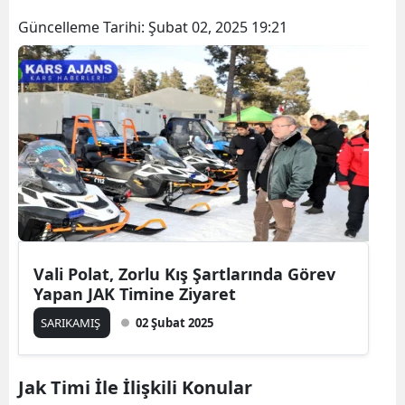
Bilecik
Güncelleme Tarihi:
Şubat 02, 2025 19:21
Bingöl
Bitlis
Bolu
Burdur
Bursa
Çanakkale
Vali Polat, Zorlu Kış Şartlarında Görev
Çankırı
Yapan JAK Timine Ziyaret
Çorum
SARIKAMIŞ
02 Şubat 2025
Denizli
Jak Timi İle İlişkili Konular
Diyarbakır