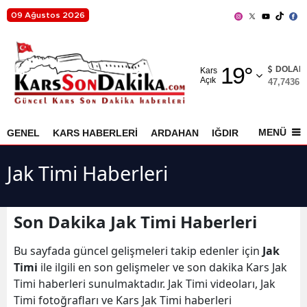
09 Ağustos 2026
Adana
19
°
Adıyaman
DOLAR
Kars
Açık
47,7436
%
Afyonkarahisar
Ağrı
MENÜ
GENEL
KARS HABERLERİ
ARDAHAN
IĞDIR
AKYAKA
Amasya
Jak Timi Haberleri
Ankara
Antalya
Son Dakika Jak Timi Haberleri
Artvin
Bu sayfada güncel gelişmeleri takip edenler için
Jak
Aydın
Timi
ile ilgili en son gelişmeler ve son dakika Kars Jak
Timi haberleri sunulmaktadır. Jak Timi videoları, Jak
Balıkesir
Timi fotoğrafları ve Kars Jak Timi haberleri