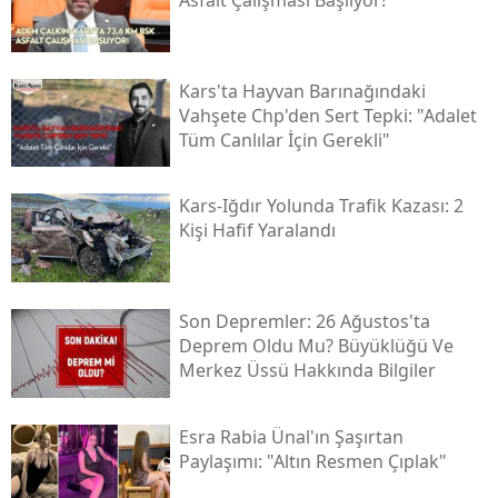
Samsun
Siirt
Kars'ta Hayvan Barınağındaki
Vahşete Chp'den Sert Tepki: "adalet
Sinop
Tüm Canlılar İçin Gerekli"
Sivas
Kars-Iğdır Yolunda Trafik Kazası: 2
Tekirdağ
Kişi Hafif Yaralandı
Tokat
Trabzon
Son Depremler: 26 Ağustos'ta
Deprem Oldu Mu? Büyüklüğü Ve
Tunceli
Merkez Üssü Hakkında Bilgiler
Şanlıurfa
Esra Rabia Ünal'ın Şaşırtan
Uşak
Paylaşımı: "altın Resmen Çıplak"
Van