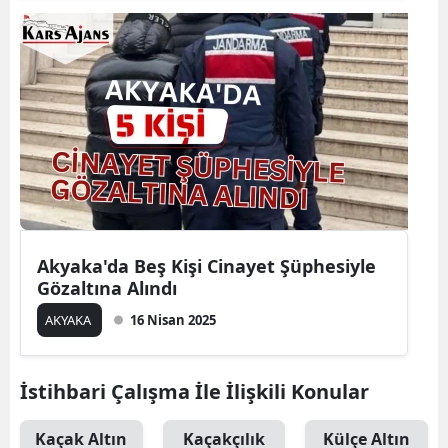
Edirne
Elazığ
Erzincan
Erzurum
Eskişehir
Gaziantep
Akyaka'da Beş Kişi Cinayet Şüphesiyle
Giresun
Gözaltına Alındı
Gümüşhane
AKYAKA
16 Nisan 2025
Hakkari
İstihbari Çalışma İle İlişkili Konular
Hatay
Isparta
Kaçak Altın
Kaçakçılık
Külçe Altın