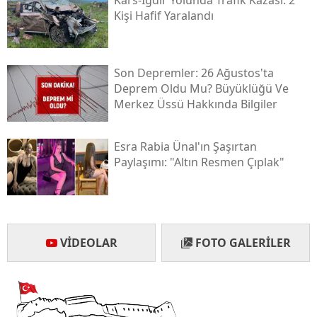
Kişi Hafif Yaralandı
Yalova
Karabük
Son Depremler: 26 Ağustos'ta
Kilis
Deprem Oldu Mu? Büyüklüğü Ve
Merkez Üssü Hakkında Bilgiler
Osmaniye
Düzce
Esra Rabia Ünal'ın Şaşırtan
Paylaşımı: "altın Resmen Çıplak"
VIDEOLAR
FOTO GALERILER