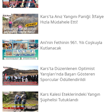
Samsun
Kars'ta Anız Yangını Paniği: İtfaiye
Siirt
Hızla Müdahele Etti!
Sinop
Sivas
Ani’nin Fethinin 961. Yılı Coşkuyla
Kutlanacak
Tekirdağ
Tokat
Kars'ta Düzenlenen Optimist
Trabzon
Yarışları'nda Başarı Gösteren
Sporcular Ödüllendirildi
Tunceli
Şanlıurfa
Kars Kalesi Eteklerindeki Yangın
Şüphelisi Tutuklandı
Uşak
Van