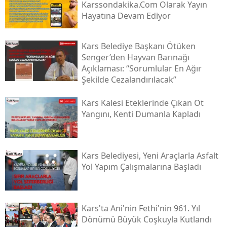
Karssondakika.com Olarak Yayın
Hayatına Devam Ediyor
Malatya
Manisa
Kars Belediye Başkanı Ötüken
Senger’den Hayvan Barınağı
Kahramanmaraş
Açıklaması: “sorumlular En Ağır
Mardin
Şekilde Cezalandırılacak”
Muğla
Kars Kalesi Eteklerinde Çıkan Ot
Yangını, Kenti Dumanla Kapladı
Muş
Nevşehir
Kars Belediyesi, Yeni Araçlarla Asfalt
Niğde
Yol Yapım Çalışmalarına Başladı
Ordu
Rize
Kars'ta Ani'nin Fethi'nin 961. Yıl
Dönümü Büyük Coşkuyla Kutlandı
Sakarya