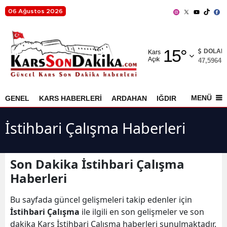
06 Ağustos 2026
Adana
15
°
Adıyaman
DOLAR
Kars
Açık
47,5964
%
Afyonkarahisar
Ağrı
MENÜ
GENEL
KARS HABERLERİ
ARDAHAN
IĞDIR
AKYAKA
Amasya
İstihbari Çalışma Haberleri
Ankara
Antalya
Son Dakika İstihbari Çalışma
Haberleri
Artvin
Aydın
Bu sayfada güncel gelişmeleri takip edenler için
İstihbari Çalışma
ile ilgili en son gelişmeler ve son
Balıkesir
dakika Kars İstihbari Çalışma haberleri sunulmaktadır.