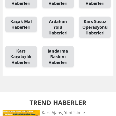
Haberleri
Haberleri
Haberleri
Mersin
İstanbul
Kaçak Mal
Ardahan
Kars Susuz
Haberleri
Yolu
Operasyonu
İzmir
Haberleri
Haberleri
Kars
Kastamonu
Kars
Jandarma
Kaçakçılık
Baskını
Kayseri
Haberleri
Haberleri
Kırklareli
Kırşehir
Kocaeli
TREND HABERLER
Konya
Kars Ajans, Yeni İsimle
Kütahya