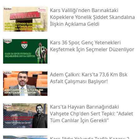
Kars Valiliği'nden Barınaktaki
Yozgat
Köpeklere Yönelik Şiddet Skandalına
İlişkin Açıklama Geldi
Zonguldak
Aksaray
Kars 36 Spor, Genç Yetenekleri
Keşfetmek İçin Seçmeler Düzenliyor
Bayburt
Karaman
Adem Çalkın: Kars'ta 73,6 Km Bsk
Kırıkkale
Asfalt Çalışması Başlıyor!
Batman
Şırnak
Kars'ta Hayvan Barınağındaki
Vahşete Chp'den Sert Tepki: "adalet
Bartın
Tüm Canlılar İçin Gerekli"
Ardahan
Kars-Iğdır Yolunda Trafik Kazası: 2
Iğdır