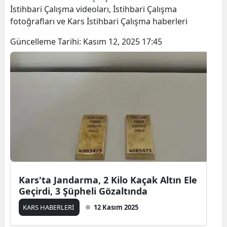
İstihbari Çalışma videoları, İstihbari Çalışma
Bilecik
fotoğrafları ve Kars İstihbari Çalışma haberleri
Bingöl
Güncelleme Tarihi:
Kasım 12, 2025 17:45
Bitlis
Bolu
Burdur
Bursa
Çanakkale
Çankırı
Çorum
Kars'ta Jandarma, 2 Kilo Kaçak Altın Ele
Geçirdi, 3 Şüpheli Gözaltında
Denizli
KARS HABERLERİ
12 Kasım 2025
Diyarbakır