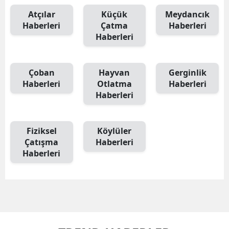
Edirne
Atçılar
Küçük
Meydancık
Haberleri
Çatma
Haberleri
Elazığ
Haberleri
Erzincan
Çoban
Hayvan
Gerginlik
Erzurum
Haberleri
Otlatma
Haberleri
Haberleri
Eskişehir
Gaziantep
Fiziksel
Köylüler
Giresun
Çatışma
Haberleri
Haberleri
Gümüşhane
Hakkari
Hatay
Isparta