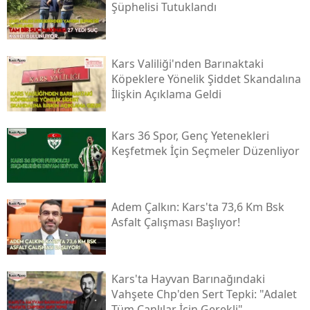
Şüphelisi Tutuklandı
Samsun
Siirt
Kars Valiliği'nden Barınaktaki
Köpeklere Yönelik Şiddet Skandalına
Sinop
İlişkin Açıklama Geldi
Sivas
Kars 36 Spor, Genç Yetenekleri
Tekirdağ
Keşfetmek İçin Seçmeler Düzenliyor
Tokat
Trabzon
Adem Çalkın: Kars'ta 73,6 Km Bsk
Asfalt Çalışması Başlıyor!
Tunceli
Şanlıurfa
Kars'ta Hayvan Barınağındaki
Uşak
Vahşete Chp'den Sert Tepki: "adalet
Van
Tüm Canlılar İçin Gerekli"