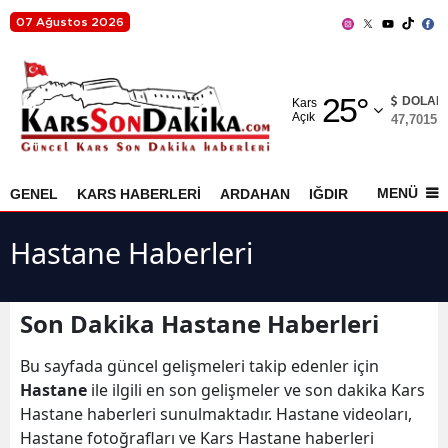
07 Ağustos 2026
Adana
25
°
Adıyaman
DOLAR
Kars
Açık
47,7015
%
Afyonkarahisar
Ağrı
MENÜ
GENEL
KARS HABERLERİ
ARDAHAN
IĞDIR
AKYAKA
Amasya
Hastane Haberleri
Ankara
Antalya
Son Dakika Hastane Haberleri
Artvin
Bu sayfada güncel gelişmeleri takip edenler için
Aydın
Hastane
ile ilgili en son gelişmeler ve son dakika Kars
Hastane haberleri sunulmaktadır. Hastane videoları,
Balıkesir
Hastane fotoğrafları ve Kars Hastane haberleri