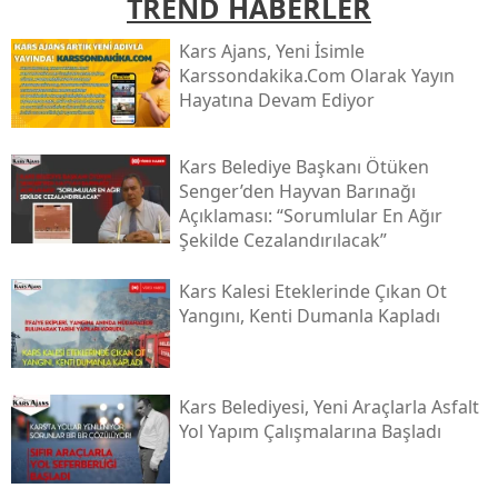
TREND HABERLER
Mersin
Kars Ajans, Yeni İsimle
Karssondakika.com Olarak Yayın
İstanbul
Hayatına Devam Ediyor
İzmir
Kars Belediye Başkanı Ötüken
Kars
Senger’den Hayvan Barınağı
Kastamonu
Açıklaması: “sorumlular En Ağır
Şekilde Cezalandırılacak”
Kayseri
Kars Kalesi Eteklerinde Çıkan Ot
Kırklareli
Yangını, Kenti Dumanla Kapladı
Kırşehir
Kocaeli
Kars Belediyesi, Yeni Araçlarla Asfalt
Yol Yapım Çalışmalarına Başladı
Konya
Kütahya