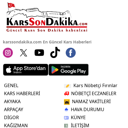
Yalova
Karabük
Kilis
karssondakika.com En Güncel Kars Haberleri
Osmaniye
Düzce
GENEL
Kars Nöbetçi Fırınlar
KARS HABERLERİ
NÖBETÇİ ECZANELER
AKYAKA
NAMAZ VAKİTLERİ
ARPAÇAY
HAVA DURUMU
DİGOR
KÜNYE
KAĞIZMAN
İLETİŞİM