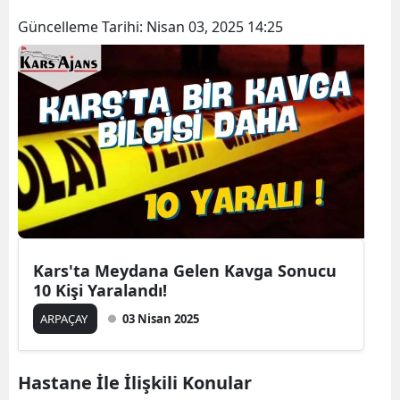
Bilecik
Güncelleme Tarihi:
Nisan 03, 2025 14:25
Bingöl
Bitlis
Bolu
Burdur
Bursa
Çanakkale
Kars'ta Meydana Gelen Kavga Sonucu
Çankırı
10 Kişi Yaralandı!
Çorum
ARPAÇAY
03 Nisan 2025
Denizli
Hastane İle İlişkili Konular
Diyarbakır