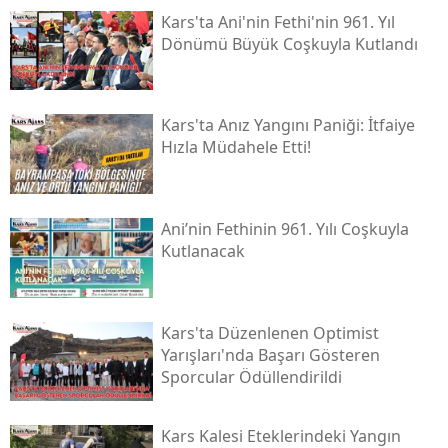
Kars'ta Ani'nin Fethi'nin 961. Yıl
Malatya
Dönümü Büyük Coşkuyla Kutlandı
Manisa
Kahramanmaraş
Kars'ta Anız Yangını Paniği: İtfaiye
Hızla Müdahele Etti!
Mardin
Muğla
Ani’nin Fethinin 961. Yılı Coşkuyla
Muş
Kutlanacak
Nevşehir
Niğde
Kars'ta Düzenlenen Optimist
Yarışları'nda Başarı Gösteren
Ordu
Sporcular Ödüllendirildi
Rize
Kars Kalesi Eteklerindeki Yangın
Sakarya