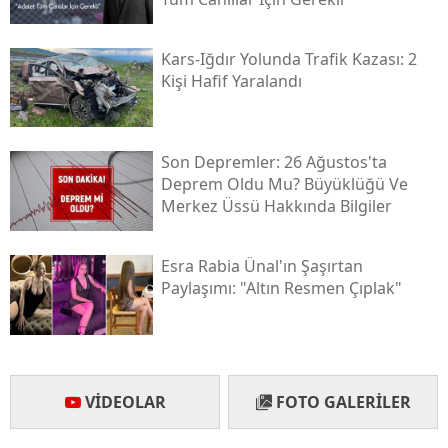
Yozgat
Kars-Iğdır Yolunda Trafik Kazası: 2
Zonguldak
Kişi Hafif Yaralandı
Aksaray
Bayburt
Son Depremler: 26 Ağustos'ta
Deprem Oldu Mu? Büyüklüğü Ve
Karaman
Merkez Üssü Hakkında Bilgiler
Kırıkkale
Esra Rabia Ünal'ın Şaşırtan
Batman
Paylaşımı: "altın Resmen Çıplak"
Şırnak
Bartın
VIDEOLAR
FOTO GALERILER
Ardahan
Iğdır