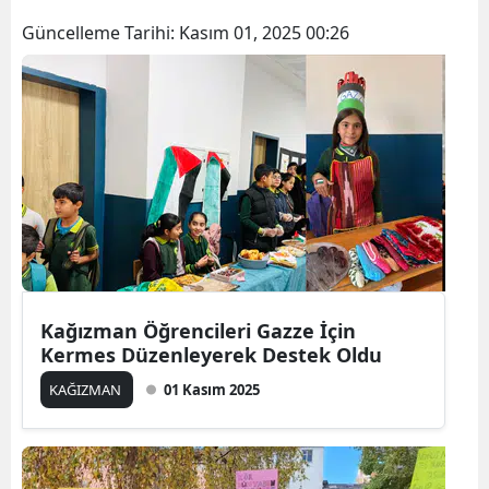
Bilecik
Güncelleme Tarihi:
Kasım 01, 2025 00:26
Bingöl
Bitlis
Bolu
Burdur
Bursa
Çanakkale
Kağızman Öğrencileri Gazze İçin
Çankırı
Kermes Düzenleyerek Destek Oldu
Çorum
KAĞIZMAN
01 Kasım 2025
Denizli
Diyarbakır