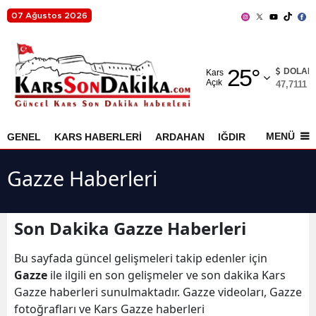
07 Ağustos 2026
Adana
25
°
Adıyaman
DOLAR
Kars
Açık
47,7111
%
Afyonkarahisar
Ağrı
MENÜ
GENEL
KARS HABERLERİ
ARDAHAN
IĞDIR
AKYAKA
Amasya
Gazze Haberleri
Ankara
Antalya
Son Dakika Gazze Haberleri
Artvin
Bu sayfada güncel gelişmeleri takip edenler için
Aydın
Gazze
ile ilgili en son gelişmeler ve son dakika Kars
Gazze haberleri sunulmaktadır. Gazze videoları, Gazze
Balıkesir
fotoğrafları ve Kars Gazze haberleri