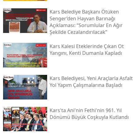
Samsun
Kars Belediye Başkanı Ötüken
Senger’den Hayvan Barınağı
Siirt
Açıklaması: “sorumlular En Ağır
Şekilde Cezalandırılacak”
Sinop
Kars Kalesi Eteklerinde Çıkan Ot
Sivas
Yangını, Kenti Dumanla Kapladı
Tekirdağ
Tokat
Kars Belediyesi, Yeni Araçlarla Asfalt
Yol Yapım Çalışmalarına Başladı
Trabzon
Tunceli
Kars'ta Ani'nin Fethi'nin 961. Yıl
Şanlıurfa
Dönümü Büyük Coşkuyla Kutlandı
Uşak
Van