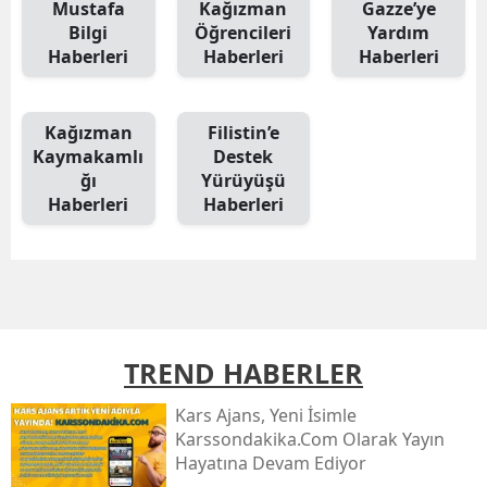
Mustafa
Kağızman
Gazze’ye
Bilgi
Öğrencileri
Yardım
Malatya
Haberleri
Haberleri
Haberleri
Manisa
Kahramanmaraş
Kağızman
Filistin’e
Kaymakamlı
Destek
Mardin
ğı
Yürüyüşü
Haberleri
Haberleri
Muğla
Muş
Nevşehir
Niğde
TREND HABERLER
Ordu
Kars Ajans, Yeni İsimle
Rize
Karssondakika.com Olarak Yayın
Hayatına Devam Ediyor
Sakarya