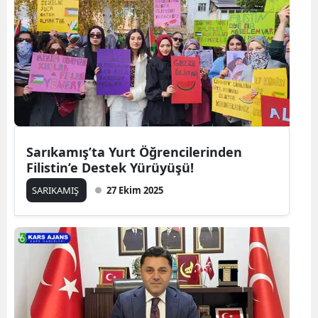
Edirne
Elazığ
Erzincan
Erzurum
Eskişehir
Sarıkamış’ta Yurt Öğrencilerinden
Gaziantep
Filistin’e Destek Yürüyüşü!
SARIKAMIŞ
27 Ekim 2025
Giresun
Gümüşhane
Hakkari
Hatay
Isparta