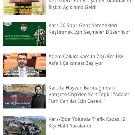
Köpeklere Yönelik Şiddet Skandalına
İlişkin Açıklama Geldi
Yalova
Karabük
Kars 36 Spor, Genç Yetenekleri
Keşfetmek İçin Seçmeler Düzenliyor
Kilis
Osmaniye
Adem Çalkın: Kars'ta 73,6 Km Bsk
Düzce
Asfalt Çalışması Başlıyor!
Kars'ta Hayvan Barınağındaki
Vahşete Chp'den Sert Tepki: "adalet
Tüm Canlılar İçin Gerekli"
Kars-Iğdır Yolunda Trafik Kazası: 2
Kişi Hafif Yaralandı