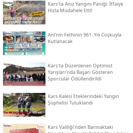
Kars'ta Anız Yangını Paniği: İtfaiye
Hızla Müdahele Etti!
Yozgat
Zonguldak
Ani’nin Fethinin 961. Yılı Coşkuyla
Aksaray
Kutlanacak
Bayburt
Karaman
Kars'ta Düzenlenen Optimist
Yarışları'nda Başarı Gösteren
Kırıkkale
Sporcular Ödüllendirildi
Batman
Kars Kalesi Eteklerindeki Yangın
Şırnak
Şüphelisi Tutuklandı
Bartın
Ardahan
Kars Valiliği'nden Barınaktaki
Iğdır