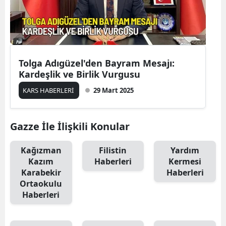
Mersin
İstanbul
İzmir
Tolga Adıgüzel'den Bayram Mesajı:
Kardeşlik ve Birlik Vurgusu
Kars
KARS HABERLERİ
29 Mart 2025
Kastamonu
Kayseri
Gazze İle İlişkili Konular
Kırklareli
Kağızman
Filistin
Yardım
Kırşehir
Kazım
Haberleri
Kermesi
Karabekir
Haberleri
Kocaeli
Ortaokulu
Haberleri
Konya
Kütahya