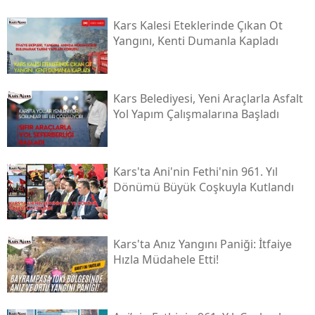
Malatya
Kars Kalesi Eteklerinde Çıkan Ot
Yangını, Kenti Dumanla Kapladı
Manisa
Kahramanmaraş
Kars Belediyesi, Yeni Araçlarla Asfalt
Mardin
Yol Yapım Çalışmalarına Başladı
Muğla
Muş
Kars'ta Ani'nin Fethi'nin 961. Yıl
Dönümü Büyük Coşkuyla Kutlandı
Nevşehir
Niğde
Kars'ta Anız Yangını Paniği: İtfaiye
Ordu
Hızla Müdahele Etti!
Rize
Sakarya