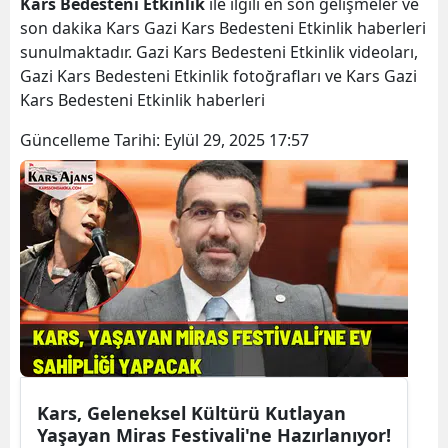
Kars Bedesteni Etkinlik
ile ilgili en son gelişmeler ve
Bilecik
son dakika Kars Gazi Kars Bedesteni Etkinlik haberleri
sunulmaktadır. Gazi Kars Bedesteni Etkinlik videoları,
Bingöl
Gazi Kars Bedesteni Etkinlik fotoğrafları ve Kars Gazi
Kars Bedesteni Etkinlik haberleri
Bitlis
Güncelleme Tarihi:
Eylül 29, 2025 17:57
Bolu
Burdur
Bursa
Çanakkale
Çankırı
Çorum
Denizli
Kars, Geleneksel Kültürü Kutlayan
Diyarbakır
Yaşayan Miras Festivali'ne Hazırlanıyor!