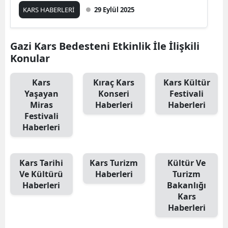
KARS HABERLERİ
29 Eylül 2025
Edirne
Elazığ
Gazi Kars Bedesteni Etkinlik İle İlişkili
Erzincan
Konular
Erzurum
Kars
Kıraç Kars
Kars Kültür
Yaşayan
Konseri
Festivali
Eskişehir
Miras
Haberleri
Haberleri
Festivali
Gaziantep
Haberleri
Giresun
Gümüşhane
Kars Tarihi
Kars Turizm
Kültür Ve
Ve Kültürü
Haberleri
Turizm
Hakkari
Haberleri
Bakanlığı
Kars
Hatay
Haberleri
Isparta