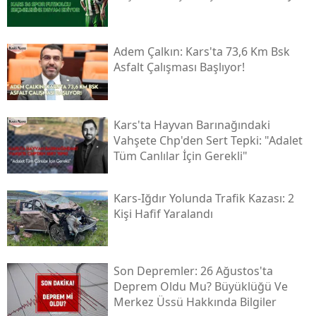
Yozgat
Adem Çalkın: Kars'ta 73,6 Km Bsk
Zonguldak
Asfalt Çalışması Başlıyor!
Aksaray
Bayburt
Kars'ta Hayvan Barınağındaki
Vahşete Chp'den Sert Tepki: "adalet
Karaman
Tüm Canlılar İçin Gerekli"
Kırıkkale
Kars-Iğdır Yolunda Trafik Kazası: 2
Batman
Kişi Hafif Yaralandı
Şırnak
Bartın
Son Depremler: 26 Ağustos'ta
Deprem Oldu Mu? Büyüklüğü Ve
Ardahan
Merkez Üssü Hakkında Bilgiler
Iğdır