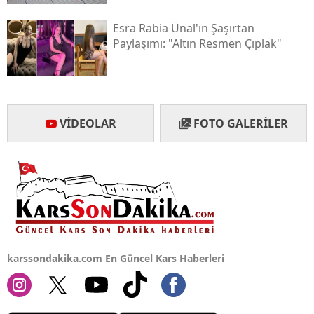
Esra Rabia Ünal'ın Şaşırtan
Yalova
Paylaşımı: "altın Resmen Çıplak"
Karabük
Kilis
Osmaniye
VIDEOLAR
FOTO GALERILER
Düzce
karssondakika.com En Güncel Kars Haberleri