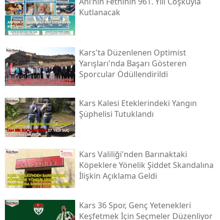
Ani’nin Fethinin 961. Yılı Coşkuyla
Kutlanacak
Samsun
Siirt
Kars'ta Düzenlenen Optimist
Sinop
Yarışları'nda Başarı Gösteren
Sporcular Ödüllendirildi
Sivas
Tekirdağ
Kars Kalesi Eteklerindeki Yangın
Şüphelisi Tutuklandı
Tokat
Trabzon
Kars Valiliği'nden Barınaktaki
Tunceli
Köpeklere Yönelik Şiddet Skandalına
İlişkin Açıklama Geldi
Şanlıurfa
Uşak
Kars 36 Spor, Genç Yetenekleri
Keşfetmek İçin Seçmeler Düzenliyor
Van