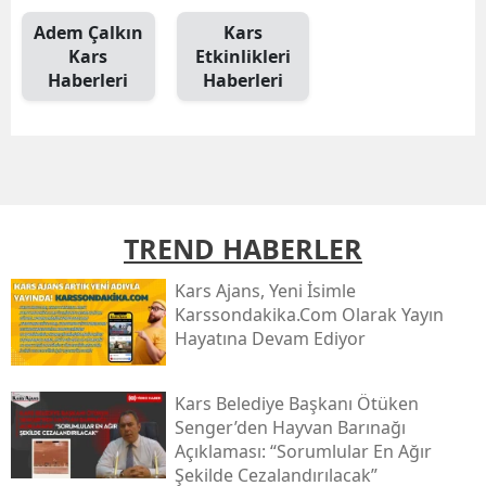
Mersin
Adem Çalkın
Kars
Kars
Etkinlikleri
İstanbul
Haberleri
Haberleri
İzmir
Kars
Kastamonu
TREND HABERLER
Kayseri
Kars Ajans, Yeni İsimle
Kırklareli
Karssondakika.com Olarak Yayın
Hayatına Devam Ediyor
Kırşehir
Kocaeli
Kars Belediye Başkanı Ötüken
Senger’den Hayvan Barınağı
Konya
Açıklaması: “sorumlular En Ağır
Şekilde Cezalandırılacak”
Kütahya