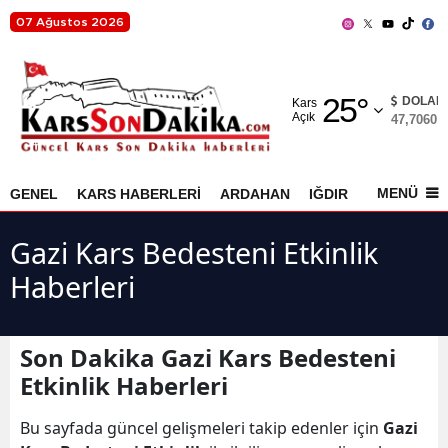
07 Ağustos 2026
Adana
25
°
Adıyaman
DOLAR
Kars
Açık
47,7060
%
Afyonkarahisar
Ağrı
MENÜ
GENEL
KARS HABERLERİ
ARDAHAN
IĞDIR
AKYAKA
Amasya
Gazi Kars Bedesteni Etkinlik
Ankara
Haberleri
Antalya
Artvin
Son Dakika Gazi Kars Bedesteni
Etkinlik Haberleri
Aydın
Bu sayfada güncel gelişmeleri takip edenler için
Gazi
Balıkesir