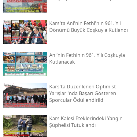
Malatya
Manisa
Kars'ta Ani'nin Fethi'nin 961. Yıl
Dönümü Büyük Coşkuyla Kutlandı
Kahramanmaraş
Mardin
Ani’nin Fethinin 961. Yılı Coşkuyla
Muğla
Kutlanacak
Muş
Nevşehir
Kars'ta Düzenlenen Optimist
Yarışları'nda Başarı Gösteren
Niğde
Sporcular Ödüllendirildi
Ordu
Kars Kalesi Eteklerindeki Yangın
Rize
Şüphelisi Tutuklandı
Sakarya