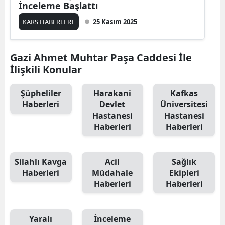
İnceleme Başlattı
Edirne
KARS HABERLERİ
25 Kasım 2025
Elazığ
Erzincan
Gazi Ahmet Muhtar Paşa Caddesi İle
İlişkili Konular
Erzurum
Şüpheliler
Harakani
Kafkas
Eskişehir
Haberleri
Devlet
Üniversitesi
Hastanesi
Hastanesi
Gaziantep
Haberleri
Haberleri
Giresun
Gümüşhane
Silahlı Kavga
Acil
Sağlık
Haberleri
Müdahale
Ekipleri
Hakkari
Haberleri
Haberleri
Hatay
Isparta
Yaralı
İnceleme