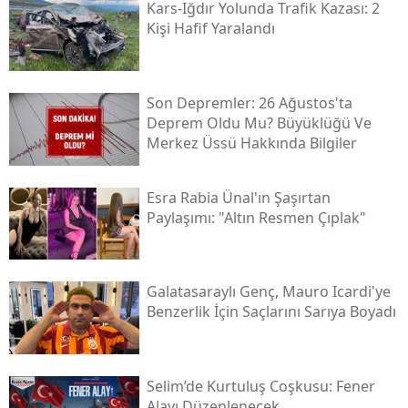
Kars-Iğdır Yolunda Trafik Kazası: 2
Kişi Hafif Yaralandı
Yozgat
Zonguldak
Son Depremler: 26 Ağustos'ta
Aksaray
Deprem Oldu Mu? Büyüklüğü Ve
Merkez Üssü Hakkında Bilgiler
Bayburt
Karaman
Esra Rabia Ünal'ın Şaşırtan
Paylaşımı: "altın Resmen Çıplak"
Kırıkkale
Batman
Galatasaraylı Genç, Mauro Icardi'ye
Şırnak
Benzerlik İçin Saçlarını Sarıya Boyadı
Bartın
Ardahan
Selim’de Kurtuluş Coşkusu: Fener
Alayı Düzenlenecek
Iğdır