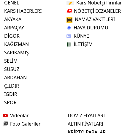
GENEL
Kars Nöbetçi Fırınlar
KARS HABERLERİ
NÖBETÇİ ECZANELER
AKYAKA
NAMAZ VAKİTLERİ
ARPAÇAY
HAVA DURUMU
DİGOR
KÜNYE
KAĞIZMAN
İLETİŞİM
SARIKAMIŞ
SELİM
SUSUZ
ARDAHAN
ÇILDIR
IĞDIR
SPOR
Videolar
DÖVİZ FİYATLARI
Foto Galeriler
ALTIN FİYATLARI
KRİPTO PARALAR