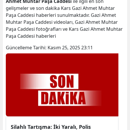
Ahmet Muhtar Paşa Caddesi
ile ilgili en son
Bilecik
gelişmeler ve son dakika Kars Gazi Ahmet Muhtar
Paşa Caddesi haberleri sunulmaktadır. Gazi Ahmet
Bingöl
Muhtar Paşa Caddesi videoları, Gazi Ahmet Muhtar
Paşa Caddesi fotoğrafları ve Kars Gazi Ahmet Muhtar
Bitlis
Paşa Caddesi haberleri
Bolu
Güncelleme Tarihi:
Kasım 25, 2025 23:11
Burdur
Bursa
Çanakkale
Çankırı
Çorum
Denizli
Diyarbakır
Silahlı Tartışma: İki Yaralı, Polis