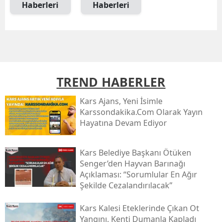
Haberleri
Haberleri
Mersin
İstanbul
İzmir
Kars
TREND HABERLER
Kastamonu
Kars Ajans, Yeni İsimle
Karssondakika.com Olarak Yayın
Kayseri
Hayatına Devam Ediyor
Kırklareli
Kars Belediye Başkanı Ötüken
Kırşehir
Senger’den Hayvan Barınağı
Açıklaması: “sorumlular En Ağır
Kocaeli
Şekilde Cezalandırılacak”
Konya
Kars Kalesi Eteklerinde Çıkan Ot
Kütahya
Yangını, Kenti Dumanla Kapladı