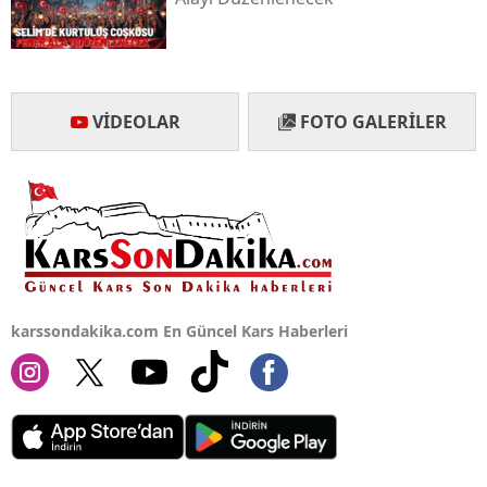
Yalova
Karabük
VIDEOLAR
FOTO GALERILER
Kilis
Osmaniye
Düzce
karssondakika.com En Güncel Kars Haberleri