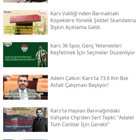
Samsun
Kars Valiliği'nden Barınaktaki
Köpeklere Yönelik Şiddet Skandalına
Siirt
İlişkin Açıklama Geldi
Sinop
Kars 36 Spor, Genç Yetenekleri
Sivas
Keşfetmek İçin Seçmeler Düzenliyor
Tekirdağ
Tokat
Adem Çalkın: Kars'ta 73,6 Km Bsk
Asfalt Çalışması Başlıyor!
Trabzon
Tunceli
Kars'ta Hayvan Barınağındaki
Şanlıurfa
Vahşete Chp'den Sert Tepki: "adalet
Tüm Canlılar İçin Gerekli"
Uşak
Van