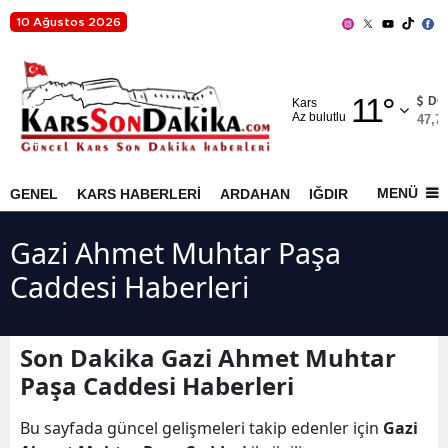
10 Ağustos 2026
Adana
11
°
Adıyaman
DO
Kars
Az bulutlu
47,7
Afyonkarahisar
Ağrı
MENÜ
GENEL
KARS HABERLERİ
ARDAHAN
IĞDIR
AKYAKA
Amasya
Gazi Ahmet Muhtar Paşa
Ankara
Caddesi Haberleri
Antalya
Artvin
Son Dakika Gazi Ahmet Muhtar
Paşa Caddesi Haberleri
Aydın
Bu sayfada güncel gelişmeleri takip edenler için
Gazi
Balıkesir