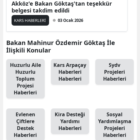
Akköz'e Bakan Göktaş'tan teşekkür
Edirne
belgesi takdim edildi
Elazığ
KARS HABERLERİ
03 Ocak 2026
Erzincan
Bakan Mahinur Özdemir Göktaş İle
Erzurum
İlişkili Konular
Eskişehir
Huzurlu Aile
Kars Arpaçay
Sydv
Huzurlu
Haberleri
Projeleri
Gaziantep
Toplum
Haberleri
Haberleri
Giresun
Projesi
Haberleri
Gümüşhane
Hakkari
Evlenen
Kira Desteği
Sosyal
Çiftlere
Yardımı
Yardımlaşma
Hatay
Destek
Haberleri
Projeleri
Haberleri
Haberleri
Isparta