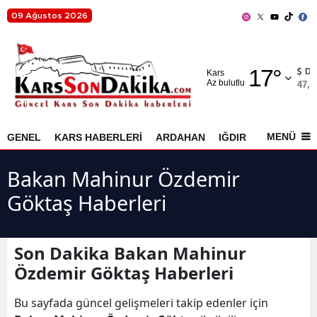
09 Ağustos 2026
Adana
17
°
Adıyaman
D
Kars
Az bulutlu
47,7
Afyonkarahisar
Ağrı
MENÜ
GENEL
KARS HABERLERİ
ARDAHAN
IĞDIR
AKYAKA
Amasya
Bakan Mahinur Özdemir
Ankara
Göktaş Haberleri
Antalya
Artvin
Son Dakika Bakan Mahinur
Özdemir Göktaş Haberleri
Aydın
Bu sayfada güncel gelişmeleri takip edenler için
Balıkesir