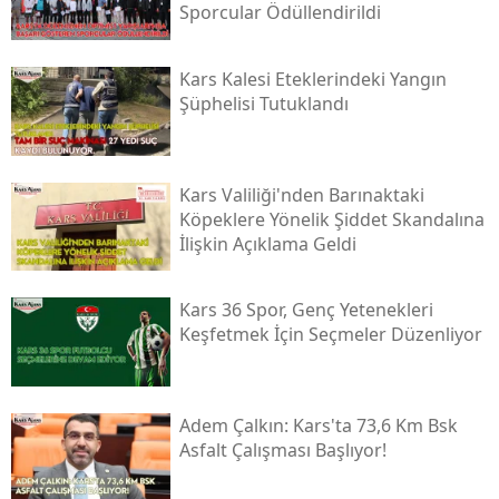
Sporcular Ödüllendirildi
Samsun
Kars Kalesi Eteklerindeki Yangın
Siirt
Şüphelisi Tutuklandı
Sinop
Sivas
Kars Valiliği'nden Barınaktaki
Köpeklere Yönelik Şiddet Skandalına
Tekirdağ
İlişkin Açıklama Geldi
Tokat
Kars 36 Spor, Genç Yetenekleri
Trabzon
Keşfetmek İçin Seçmeler Düzenliyor
Tunceli
Şanlıurfa
Adem Çalkın: Kars'ta 73,6 Km Bsk
Asfalt Çalışması Başlıyor!
Uşak
Van