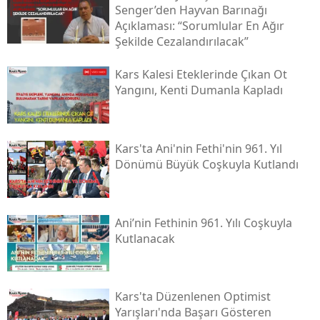
Senger’den Hayvan Barınağı
Malatya
Açıklaması: “sorumlular En Ağır
Şekilde Cezalandırılacak”
Manisa
Kars Kalesi Eteklerinde Çıkan Ot
Kahramanmaraş
Yangını, Kenti Dumanla Kapladı
Mardin
Muğla
Kars'ta Ani'nin Fethi'nin 961. Yıl
Dönümü Büyük Coşkuyla Kutlandı
Muş
Nevşehir
Ani’nin Fethinin 961. Yılı Coşkuyla
Niğde
Kutlanacak
Ordu
Rize
Kars'ta Düzenlenen Optimist
Yarışları'nda Başarı Gösteren
Sakarya