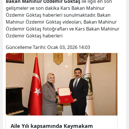
Bakan Mahinur Özdemir Göktaş
ile ilgili en son
Bilecik
gelişmeler ve son dakika Kars Bakan Mahinur
Özdemir Göktaş haberleri sunulmaktadır. Bakan
Bingöl
Mahinur Özdemir Göktaş videoları, Bakan Mahinur
Özdemir Göktaş fotoğrafları ve Kars Bakan Mahinur
Bitlis
Özdemir Göktaş haberleri
Bolu
Güncelleme Tarihi:
Ocak 03, 2026 14:03
Burdur
Bursa
Çanakkale
Çankırı
Çorum
Denizli
Diyarbakır
Aile Yılı kapsamında Kaymakam