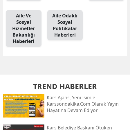
Mersin
Aile Ve
Aile Odaklı
İstanbul
Sosyal
Sosyal
Hizmetler
Politikalar
İzmir
Bakanlığı
Haberleri
Haberleri
Kars
Kastamonu
Kayseri
Kırklareli
TREND HABERLER
Kırşehir
Kars Ajans, Yeni İsimle
Kocaeli
Karssondakika.com Olarak Yayın
Hayatına Devam Ediyor
Konya
Kütahya
Kars Belediye Başkanı Ötüken