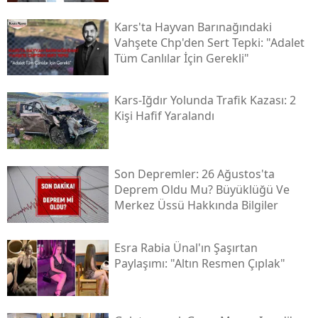
Kars'ta Hayvan Barınağındaki
Yozgat
Vahşete Chp'den Sert Tepki: "adalet
Zonguldak
Tüm Canlılar İçin Gerekli"
Aksaray
Kars-Iğdır Yolunda Trafik Kazası: 2
Bayburt
Kişi Hafif Yaralandı
Karaman
Kırıkkale
Son Depremler: 26 Ağustos'ta
Deprem Oldu Mu? Büyüklüğü Ve
Batman
Merkez Üssü Hakkında Bilgiler
Şırnak
Esra Rabia Ünal'ın Şaşırtan
Bartın
Paylaşımı: "altın Resmen Çıplak"
Ardahan
Iğdır