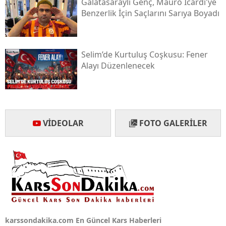
Galatasaraylı Genç, Mauro Icardi'ye
Benzerlik İçin Saçlarını Sarıya Boyadı
Yalova
Karabük
Selim’de Kurtuluş Coşkusu: Fener
Kilis
Alayı Düzenlenecek
Osmaniye
Düzce
VIDEOLAR
FOTO GALERILER
karssondakika.com En Güncel Kars Haberleri