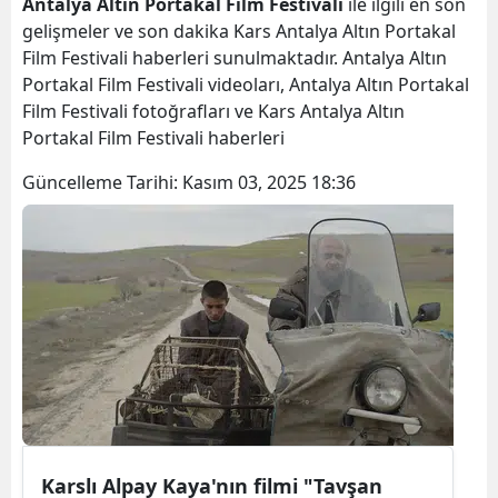
Antalya Altın Portakal Film Festivali
ile ilgili en son
Bilecik
gelişmeler ve son dakika Kars Antalya Altın Portakal
Film Festivali haberleri sunulmaktadır. Antalya Altın
Bingöl
Portakal Film Festivali videoları, Antalya Altın Portakal
Film Festivali fotoğrafları ve Kars Antalya Altın
Bitlis
Portakal Film Festivali haberleri
Bolu
Güncelleme Tarihi:
Kasım 03, 2025 18:36
Burdur
Bursa
Çanakkale
Çankırı
Çorum
Denizli
Diyarbakır
Karslı Alpay Kaya'nın filmi "Tavşan