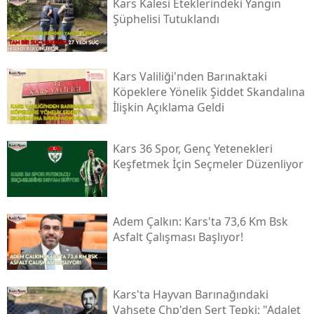
Kars Kalesi Eteklerindeki Yangın
Şüphelisi Tutuklandı
Samsun
Siirt
Kars Valiliği'nden Barınaktaki
Sinop
Köpeklere Yönelik Şiddet Skandalına
İlişkin Açıklama Geldi
Sivas
Tekirdağ
Kars 36 Spor, Genç Yetenekleri
Keşfetmek İçin Seçmeler Düzenliyor
Tokat
Trabzon
Adem Çalkın: Kars'ta 73,6 Km Bsk
Tunceli
Asfalt Çalışması Başlıyor!
Şanlıurfa
Uşak
Kars'ta Hayvan Barınağındaki
Vahşete Chp'den Sert Tepki: "adalet
Van