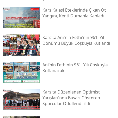
Malatya
Kars Kalesi Eteklerinde Çıkan Ot
Yangını, Kenti Dumanla Kapladı
Manisa
Kahramanmaraş
Kars'ta Ani'nin Fethi'nin 961. Yıl
Mardin
Dönümü Büyük Coşkuyla Kutlandı
Muğla
Muş
Ani’nin Fethinin 961. Yılı Coşkuyla
Kutlanacak
Nevşehir
Niğde
Kars'ta Düzenlenen Optimist
Ordu
Yarışları'nda Başarı Gösteren
Sporcular Ödüllendirildi
Rize
Sakarya