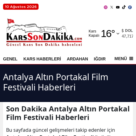
10 Ağustos 2026
Adana
16
°
Adıyaman
DOLA
Kars
Kapalı
47,7173
Afyonkarahisar
Ağrı
MENÜ
GENEL
KARS HABERLERİ
ARDAHAN
IĞDIR
AKYAKA
Amasya
Antalya Altın Portakal Film
Ankara
Festivali Haberleri
Antalya
Artvin
Son Dakika Antalya Altın Portakal
Film Festivali Haberleri
Aydın
Bu sayfada güncel gelişmeleri takip edenler için
Balıkesir