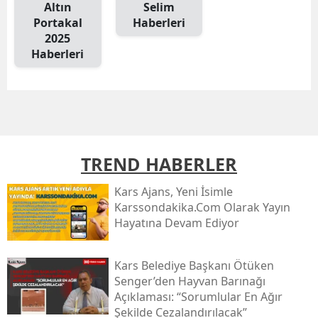
Altın
Selim
Mersin
Portakal
Haberleri
2025
İstanbul
Haberleri
İzmir
Kars
Kastamonu
TREND HABERLER
Kayseri
Kars Ajans, Yeni İsimle
Kırklareli
Karssondakika.com Olarak Yayın
Hayatına Devam Ediyor
Kırşehir
Kocaeli
Kars Belediye Başkanı Ötüken
Senger’den Hayvan Barınağı
Konya
Açıklaması: “sorumlular En Ağır
Kütahya
Şekilde Cezalandırılacak”