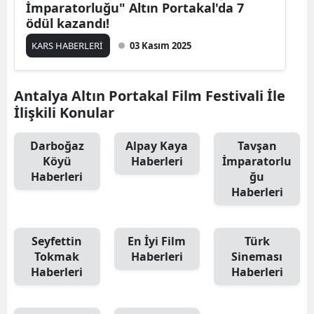
İmparatorluğu" Altın Portakal'da 7
Edirne
ödül kazandı!
Elazığ
KARS HABERLERİ
03 Kasım 2025
Erzincan
Antalya Altın Portakal Film Festivali İle
Erzurum
İlişkili Konular
Eskişehir
Darboğaz
Alpay Kaya
Tavşan
Köyü
Haberleri
İmparatorlu
Gaziantep
Haberleri
ğu
Giresun
Haberleri
Gümüşhane
Seyfettin
En İyi Film
Türk
Hakkari
Tokmak
Haberleri
Sineması
Haberleri
Haberleri
Hatay
Isparta