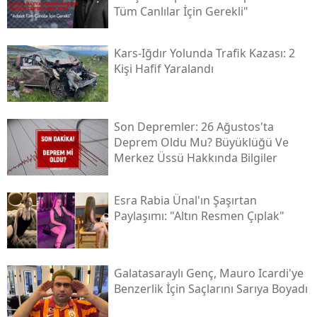
Tüm Canlılar İçin Gerekli"
Yozgat
Kars-Iğdır Yolunda Trafik Kazası: 2
Zonguldak
Kişi Hafif Yaralandı
Aksaray
Bayburt
Son Depremler: 26 Ağustos'ta
Deprem Oldu Mu? Büyüklüğü Ve
Karaman
Merkez Üssü Hakkında Bilgiler
Kırıkkale
Esra Rabia Ünal'ın Şaşırtan
Batman
Paylaşımı: "altın Resmen Çıplak"
Şırnak
Bartın
Galatasaraylı Genç, Mauro Icardi'ye
Ardahan
Benzerlik İçin Saçlarını Sarıya Boyadı
Iğdır