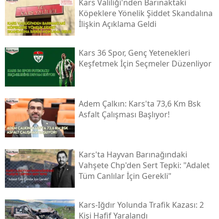
Kars Valiliği'nden Barınaktaki
Köpeklere Yönelik Şiddet Skandalına
Samsun
İlişkin Açıklama Geldi
Siirt
Kars 36 Spor, Genç Yetenekleri
Sinop
Keşfetmek İçin Seçmeler Düzenliyor
Sivas
Tekirdağ
Adem Çalkın: Kars'ta 73,6 Km Bsk
Asfalt Çalışması Başlıyor!
Tokat
Trabzon
Kars'ta Hayvan Barınağındaki
Tunceli
Vahşete Chp'den Sert Tepki: "adalet
Tüm Canlılar İçin Gerekli"
Şanlıurfa
Uşak
Kars-Iğdır Yolunda Trafik Kazası: 2
Kişi Hafif Yaralandı
Van