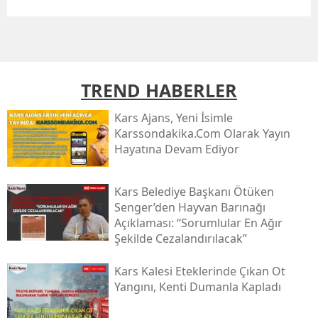
Mersin
İstanbul
İzmir
TREND HABERLER
Kars
Kars Ajans, Yeni İsimle
Karssondakika.com Olarak Yayın
Kastamonu
Hayatına Devam Ediyor
Kayseri
Kars Belediye Başkanı Ötüken
Kırklareli
Senger’den Hayvan Barınağı
Açıklaması: “sorumlular En Ağır
Kırşehir
Şekilde Cezalandırılacak”
Kocaeli
Kars Kalesi Eteklerinde Çıkan Ot
Konya
Yangını, Kenti Dumanla Kapladı
Kütahya