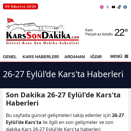
09 Ağustos 2026
Adana
22
°
Adıyaman
Kars
Parçalı az bulutlu
Afyonkarahisar
Ağrı
MENÜ
GENEL
KARS HABERLERİ
ARDAHAN
IĞDIR
AKYAKA
Amasya
26-27 Eylül'de Kars'ta Haberleri
Ankara
Antalya
Son Dakika 26-27 Eylül'de Kars'ta
Haberleri
Artvin
Aydın
Bu sayfada güncel gelişmeleri takip edenler için
26-27
Eylül'de Kars'ta
ile ilgili en son gelişmeler ve son
Balıkesir
dakika Kars 26-27 Eylül'de Kars'ta haberleri