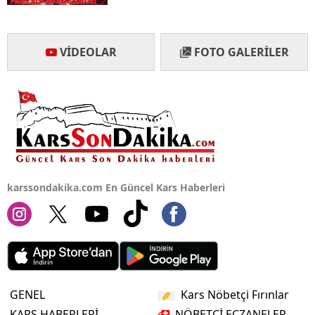
Yalova
VIDEOLAR
FOTO GALERILER
Karabük
Kilis
Osmaniye
Düzce
karssondakika.com En Güncel Kars Haberleri
GENEL
Kars Nöbetçi Fırınlar
KARS HABERLERİ
NÖBETÇİ ECZANELER