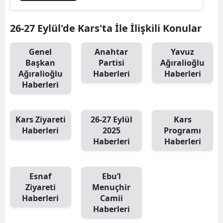
Edirne
26-27 Eylül'de Kars'ta İle İlişkili Konular
Elazığ
Genel
Anahtar
Yavuz
Erzincan
Başkan
Partisi
Ağıralioğlu
Ağıralioğlu
Haberleri
Haberleri
Erzurum
Haberleri
Eskişehir
Gaziantep
Kars Ziyareti
26-27 Eylül
Kars
Haberleri
2025
Programı
Giresun
Haberleri
Haberleri
Gümüşhane
Hakkari
Esnaf
Ebu’l
Ziyareti
Menuçhir
Hatay
Haberleri
Camii
Haberleri
Isparta