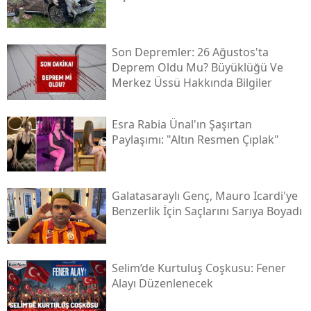
Yozgat
Son Depremler: 26 Ağustos'ta
Zonguldak
Deprem Oldu Mu? Büyüklüğü Ve
Merkez Üssü Hakkında Bilgiler
Aksaray
Bayburt
Esra Rabia Ünal'ın Şaşırtan
Paylaşımı: "altın Resmen Çıplak"
Karaman
Kırıkkale
Galatasaraylı Genç, Mauro Icardi'ye
Batman
Benzerlik İçin Saçlarını Sarıya Boyadı
Şırnak
Bartın
Selim’de Kurtuluş Coşkusu: Fener
Ardahan
Alayı Düzenlenecek
Iğdır