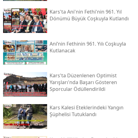
Malatya
Kars'ta Ani'nin Fethi'nin 961. Yıl
Dönümü Büyük Coşkuyla Kutlandı
Manisa
Kahramanmaraş
Ani’nin Fethinin 961. Yılı Coşkuyla
Mardin
Kutlanacak
Muğla
Muş
Kars'ta Düzenlenen Optimist
Yarışları'nda Başarı Gösteren
Nevşehir
Sporcular Ödüllendirildi
Niğde
Kars Kalesi Eteklerindeki Yangın
Ordu
Şüphelisi Tutuklandı
Rize
Sakarya