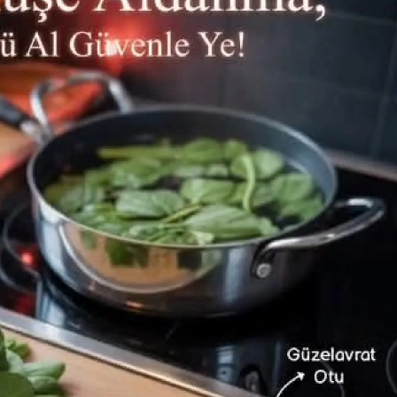
Malatya
Manisa
Kahramanmaraş
Mardin
Muğla
Muş
Nevşehir
Niğde
Ordu
Rize
Sakarya