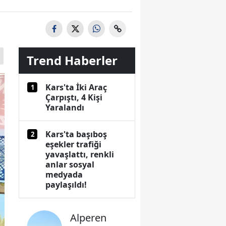
Trend Haberler
Kars'ta İki Araç
1
Çarpıştı, 4 Kişi
Yaralandı
Kars'ta başıboş
2
eşekler trafiği
yavaşlattı, renkli
anlar sosyal
medyada
paylaşıldı!
Alperen