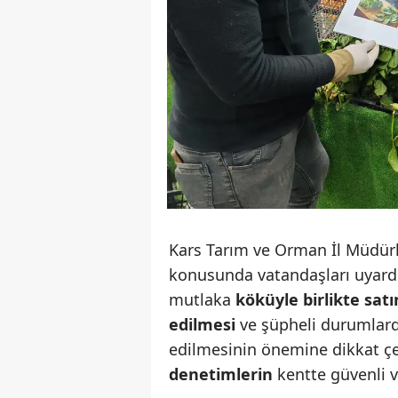
Kars Tarım ve Orman İl Müdür
konusunda vatandaşları uyardı
mutlaka
köküyle birlikte sat
edilmesi
ve şüpheli durumlard
edilmesinin önemine dikkat çek
denetimlerin
kentte güvenli ve