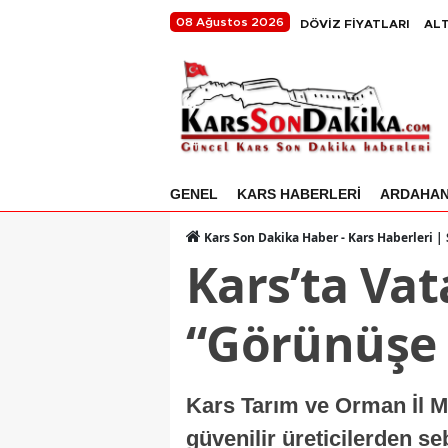
08 Ağustos 2026
DÖVİZ FİYATLARI
ALT
GENEL
KARS HABERLERİ
ARDAHA
Kars Son Dakika Haber - Kars Haberleri |
Kars’ta Vat
“Görünüşe
Kars Tarım ve Orman İl Mü
güvenilir üreticilerden se