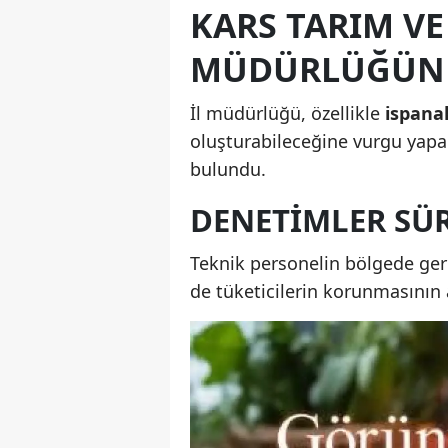
KARS TARIM VE
MÜDÜRLÜĞÜND
İl müdürlüğü, özellikle
ispanak
oluşturabileceğine vurgu yapar
bulundu.
DENETIMLER SÜ
Teknik personelin bölgede gerç
de tüketicilerin korunmasının a