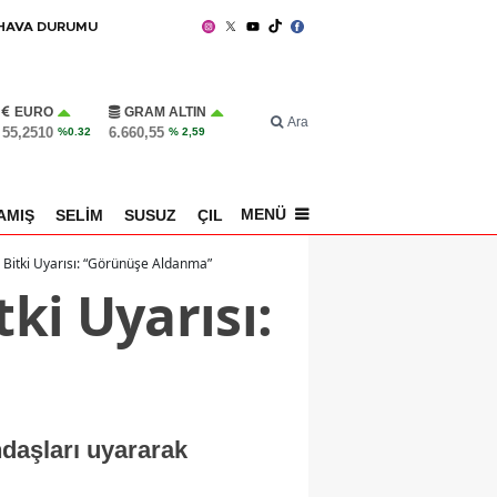
HAVA DURUMU
EURO
GRAM ALTIN
Ara
55,2510
6.660,55
%0.32
% 2,59
MENÜ
AMIŞ
SELİM
SUSUZ
ÇILDIR
SPOR
i Bitki Uyarısı: “Görünüşe Aldanma”
tki Uyarısı:
ndaşları uyararak