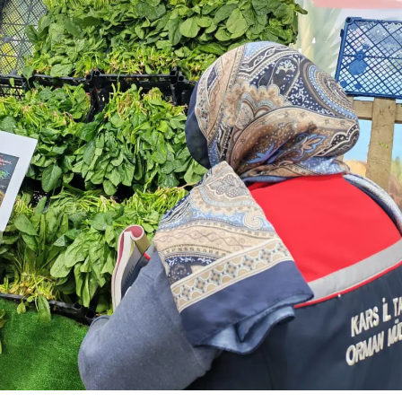
Yozgat
Zonguldak
Aksaray
Bayburt
Karaman
Kırıkkale
Batman
Şırnak
Bartın
Ardahan
Iğdır