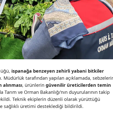
Edirne
Elazığ
Erzincan
Erzurum
Eskişehir
Gaziantep
Giresun
lüğü,
ispanağa benzeyen zehirli yabani bitkiler
. Müdürlük tarafından yapılan açıklamada, sebzeleri
Gümüşhane
ın alınması
, ürünlerin
güvenilir üreticilerden temin
Hakkari
a Tarım ve Orman Bakanlığı'nın duyurularının takip
ildi. Teknik ekiplerin düzenli olarak yürüttüğü
Hatay
 sağlıklı üretimi desteklediği bildirildi.
Isparta