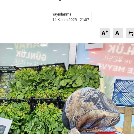
Bilecik
Yayınlanma
Bingöl
14 Kasım 2025 - 21:07
Bitlis
+
-
A
A
Bolu
Burdur
Bursa
Çanakkale
Çankırı
Çorum
Denizli
Diyarbakır