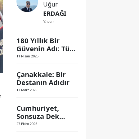
Uğur
ERDAĞI
Yazar
180 Yıllık Bir
Güvenin Adı: Türk
Polis Teşkilatı
11 Nisan 2025
Çanakkale: Bir
Destanın Adıdır
17 Mart 2025
n
Cumhuriyet,
Sonsuza Dek
Yaşayacak
27 Ekim 2025