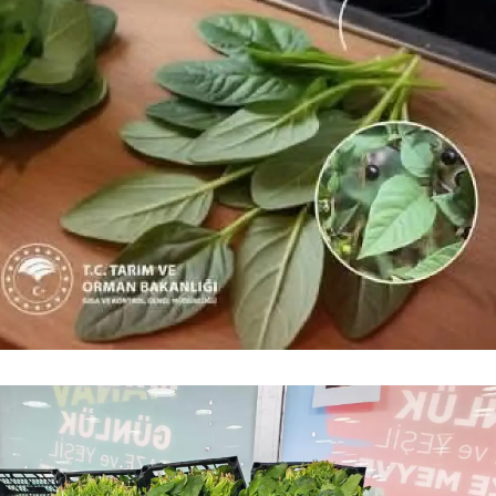
Samsun
Siirt
Sinop
Sivas
Tekirdağ
Tokat
Trabzon
Tunceli
Şanlıurfa
Uşak
Van