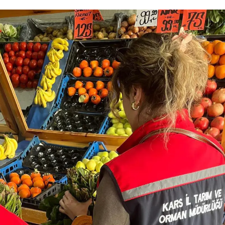
Yalova
Karabük
Kilis
Osmaniye
Düzce