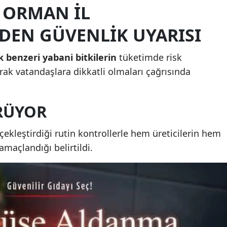
 ORMAN İL
Mersin
EN GÜVENLIK UYARISI
İstanbul
İzmir
 benzeri yabani bitkilerin
tüketimde risk
ak vatandaşlara dikkatli olmaları çağrısında
Kars
Kastamonu
RÜYOR
Kayseri
ekleştirdiği rutin kontrollerle hem üreticilerin hem
Kırklareli
maçlandığı belirtildi.
Kırşehir
Kocaeli
Konya
Kütahya