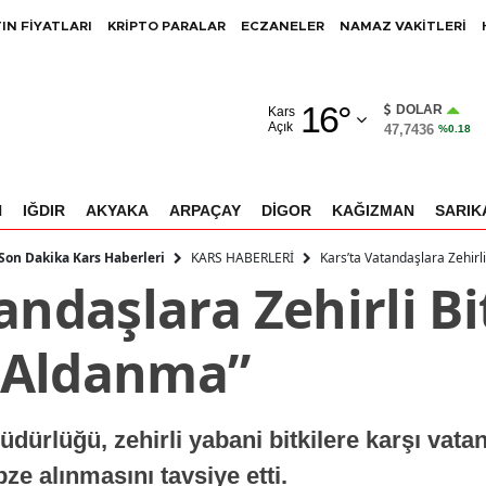
IN FİYATLARI
KRİPTO PARALAR
ECZANELER
NAMAZ VAKİTLERİ
Adana
16
°
Adıyaman
DOLAR
Kars
Açık
47,7436
%0.18
Afyonkarahisar
Ağrı
N
IĞDIR
AKYAKA
ARPAÇAY
DİGOR
KAĞIZMAN
SARIK
Amasya
KARS HABERLERİ
Kars’ta Vatandaşlara Zehirl
 Son Dakika Kars Haberleri
andaşlara Zehirli Bi
Ankara
Antalya
 Aldanma”
Artvin
Aydın
dürlüğü, zehirli yabani bitkilere karşı vata
Balıkesir
bze alınmasını tavsiye etti.